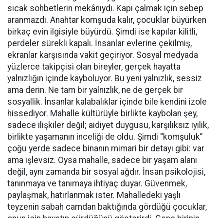
sıcak sohbetlerin mekânıydı. Kapı çalmak için sebep
aranmazdı. Anahtar komşuda kalır, çocuklar büyürken
birkaç evin ilgisiyle büyürdü. Şimdi ise kapılar kilitli,
perdeler sürekli kapalı. İnsanlar evlerine çekilmiş,
ekranlar karşısında vakit geçiriyor. Sosyal medyada
yüzlerce takipçisi olan bireyler, gerçek hayatta
yalnızlığın içinde kayboluyor. Bu yeni yalnızlık, sessiz
ama derin. Ne tam bir yalnızlık, ne de gerçek bir
sosyallik. İnsanlar kalabalıklar içinde bile kendini izole
hissediyor. Mahalle kültürüyle birlikte kaybolan şey,
sadece ilişkiler değil; aidiyet duygusu, karşılıksız iyilik,
birlikte yaşamanın inceliği de oldu. Şimdi “komşuluk”
çoğu yerde sadece binanın mimari bir detayı gibi: var
ama işlevsiz. Oysa mahalle, sadece bir yaşam alanı
değil, aynı zamanda bir sosyal ağdır. İnsan psikolojisi,
tanınmaya ve tanımaya ihtiyaç duyar. Güvenmek,
paylaşmak, hatırlanmak ister. Mahalledeki yaşlı
teyzenin sabah camdan baktığında gördüğü çocuklar,