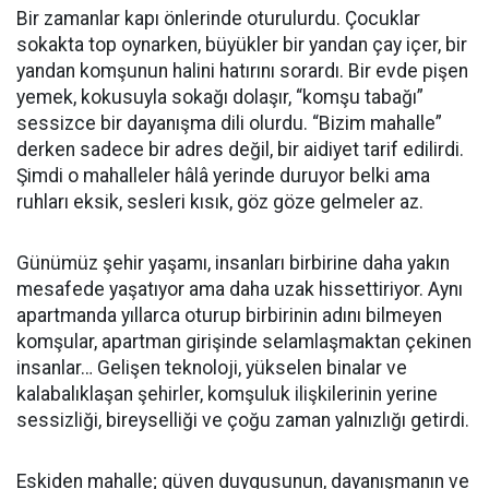
Bir zamanlar kapı önlerinde oturulurdu. Çocuklar
sokakta top oynarken, büyükler bir yandan çay içer, bir
yandan komşunun halini hatırını sorardı. Bir evde pişen
yemek, kokusuyla sokağı dolaşır, “komşu tabağı”
sessizce bir dayanışma dili olurdu. “Bizim mahalle”
derken sadece bir adres değil, bir aidiyet tarif edilirdi.
Şimdi o mahalleler hâlâ yerinde duruyor belki ama
ruhları eksik, sesleri kısık, göz göze gelmeler az.
Günümüz şehir yaşamı, insanları birbirine daha yakın
mesafede yaşatıyor ama daha uzak hissettiriyor. Aynı
apartmanda yıllarca oturup birbirinin adını bilmeyen
komşular, apartman girişinde selamlaşmaktan çekinen
insanlar… Gelişen teknoloji, yükselen binalar ve
kalabalıklaşan şehirler, komşuluk ilişkilerinin yerine
sessizliği, bireyselliği ve çoğu zaman yalnızlığı getirdi.
Eskiden mahalle; güven duygusunun, dayanışmanın ve