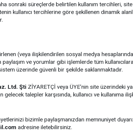
a sonraki süreçlerde belirtilen kullanım tercihleri, sit
itenin kullanıcı tercihlerine göre şekillenen dinamik alanla
r.
lenen (veya ilişkilendirilen sosyal medya hesaplarında ye
n paylaşım ve yorumlar gibi işlemlerde tüm kullanıcılar
i sistem üzerinde güvenli bir şekilde saklanmaktadır.
az. Ltd. Şti
ZİYARETÇİ veya ÜYE’nin site üzerindeki ya
elecek talepler karşısında, kullanıcı ve kullanıma ilişk
âyetlerinizi bizimle paylaşmanızdan memnuniyet duyarı
il.com
adresine iletebilirsiniz.