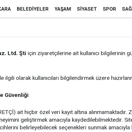
KARA
BELEDIYELER
YAŞAM
SIYASET
SPOR
SAĞ
az. Ltd. Şti
için ziyaretçilerine ait kullanıcı bilgilerin
 ilgili olarak kullanıcıları bilgilendirmek üzere hazırlanm
ve Güvenliği
ETÇİ) ait hiçbir özel veri kayıt altına alınmamaktadır. Zi
imini geliştirmek amacıyla kaydedilebilmektedir. Sitey
tercihlerini belirleyebilecek seçenekleri sunmak amacıyla