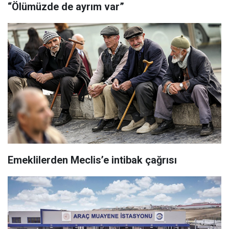
“Ölümüzde de ayrım var”
Emeklilerden Meclis’e intibak çağrısı