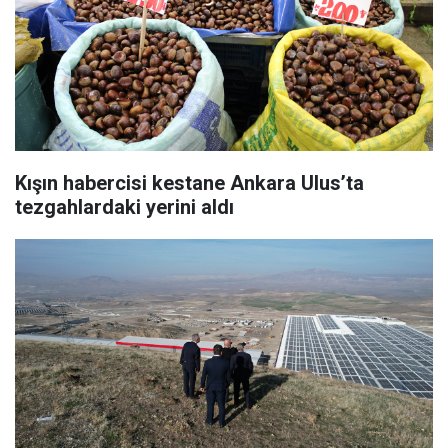
Kışın habercisi kestane Ankara Ulus’ta
tezgahlardaki yerini aldı