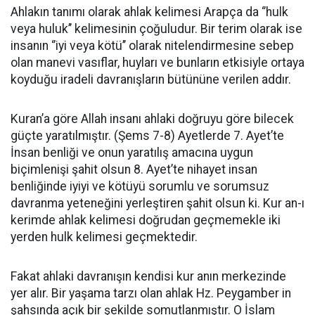
Ahlakın tanımı olarak ahlak kelimesi Arapça da ‘’hulk
veya huluk’’ kelimesinin çoğuludur. Bir terim olarak ise
insanın ‘’iyi veya kötü’’ olarak nitelendirmesine sebep
olan manevi vasıflar, huyları ve bunların etkisiyle ortaya
koyduğu iradeli davranışların bütününe verilen addır.
Kuran’a göre Allah insanı ahlaki doğruyu göre bilecek
güçte yaratılmıştır. (Şems 7-8) Ayetlerde 7. Ayet’te
İnsan benliği ve onun yaratılış amacına uygun
biçimlenişi şahit olsun 8. Ayet’te nihayet insan
benliğinde iyiyi ve kötüyü sorumlu ve sorumsuz
davranma yeteneğini yerleştiren şahit olsun ki. Kur an-ı
kerimde ahlak kelimesi doğrudan geçmemekle iki
yerden hulk kelimesi geçmektedir.
Fakat ahlaki davranışın kendisi kur anın merkezinde
yer alır. Bir yaşama tarzı olan ahlak Hz. Peygamber in
şahsında açık bir şekilde somutlanmıştır. O İslam