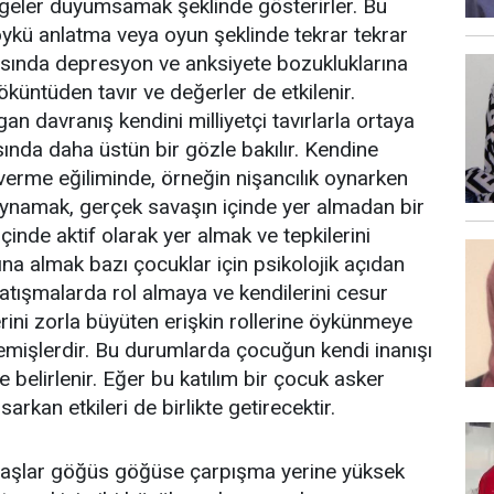
 imgeler duyumsamak şeklinde gösterirler. Bu
, öykü anlatma veya oyun şeklinde tekrar tekrar
asında depresyon ve anksiyete bozukluklarına
çöküntüden tavır ve değerler de etkilenir.
n davranış kendini milliyetçi tavırlarla ortaya
asında daha üstün bir gözle bakılır. Kendine
verme eğiliminde, örneğin nişancılık oynarken
oynamak, gerçek savaşın içinde yer almadan bir
çinde aktif olarak yer almak ve tepkilerini
tına almak bazı çocuklar için psikolojik açıdan
 çatışmalarda rol almaya ve kendilerini cesur
erini zorla büyüten erişkin rollerine öykünmeye
emişlerdir. Bu durumlarda çocuğun kendi inanışı
belirlenir. Eğer bu katılım bir çocuk asker
kan etkileri de birlikte getirecektir.
vaşlar göğüs göğüse çarpışma yerine yüksek