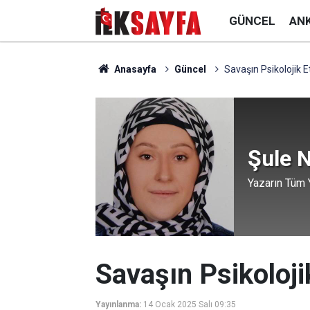
GÜNCEL
AN
Anasayfa
Güncel
Savaşın Psikolojik Et
Şule N
Yazarın Tüm Y
Savaşın Psikolojik
Yayınlanma:
14 Ocak 2025 Salı 09:35