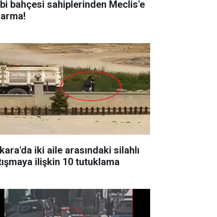
bi bahçesi sahiplerinden Meclis'e
karma!
ara'da iki aile arasındaki silahlı
tışmaya ilişkin 10 tutuklama