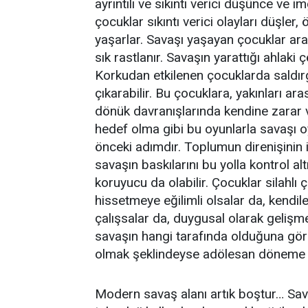
ayrıntılı ve sıkıntı verici düşünce ve
çocuklar sıkıntı verici olayları düşler
yaşarlar. Savaşı yaşayan çocuklar ar
sık rastlanır. Savaşın yarattığı ahlaki 
Korkudan etkilenen çocuklarda saldırga
çıkarabilir. Bu çocuklara, yakınları ar
dönük davranışlarında kendine zarar 
hedef olma gibi bu oyunlarla savaşı 
önceki adımdır. Toplumun direnişinin i
savaşın baskılarını bu yolla kontrol al
koruyucu da olabilir. Çocuklar silahlı
hissetmeye eğilimli olsalar da, kendil
çalışsalar da, duygusal olarak gelişm
savaşın hangi tarafında olduğuna göre 
olmak şeklindeyse adölesan döneme sar
Modern savaş alanı artık boştur… Sa