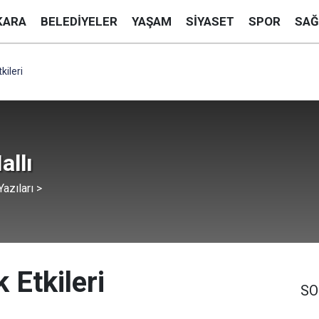
KARA
BELEDIYELER
YAŞAM
SIYASET
SPOR
SAĞ
kileri
allı
azıları >
 Etkileri
SO