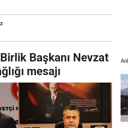
uz
Birlik Başkanı Nevzat
An
ğlığı mesajı