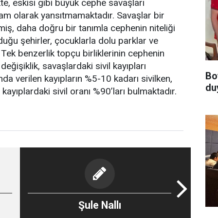
kte, eskisi gibi büyük cephe savaşları
am olarak yansıtmamaktadır. Savaşlar bir
miş, daha doğru bir tanımla cephenin niteliği
rduğu şehirler, çocuklarla dolu parklar ve
Tek benzerlik topçu birliklerinin cephenin
ğişiklik, savaşlardaki sivil kayıpları
Bo
nda verilen kayıpların %5-10 kadarı sivilken,
du
ayıplardaki sivil oranı %90’ları bulmaktadır.
Şule Nallı