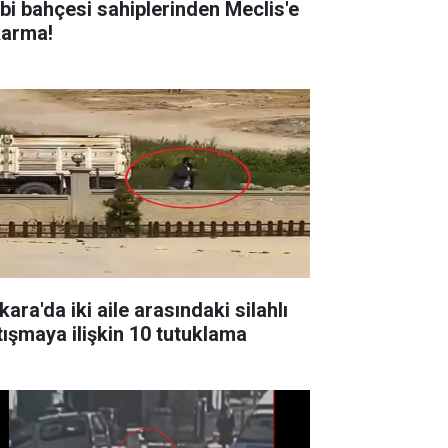
bi bahçesi sahiplerinden Meclis'e
karma!
ara'da iki aile arasındaki silahlı
tışmaya ilişkin 10 tutuklama