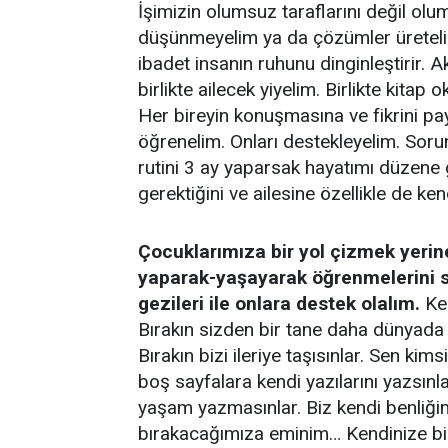
İşimizin olumsuz taraflarını değil olum
düşünmeyelim ya da çözümler üretelim
ibadet insanın ruhunu dinginleştirir. 
birlikte ailecek yiyelim. Birlikte kitap
Her bireyin konuşmasına ve fikrini pa
öğrenelim. Onları destekleyelim. Soru
rutini 3 ay yaparsak hayatımı düzene 
gerektiğini ve ailesine özellikle de ke
Çocuklarımıza bir yol çizmek yerine
yaparak-yaşayarak öğrenmelerini sa
gezileri ile onlara destek olalım.
Ken
Bırakın sizden bir tane daha dünyada o
Bırakın bizi ileriye taşısınlar. Sen k
boş sayfalara kendi yazılarını yazsın
yaşam yazmasınlar. Biz kendi benliği
bırakacağımıza eminim… Kendinize bir 