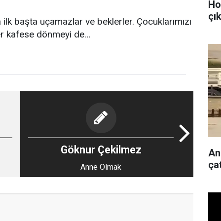
Ho
çı
ilk başta uçamazlar ve beklerler. Çocuklarımızı
er kafese dönmeyi de…
Göknur Çekilmez
Ank
ça
Anne Olmak