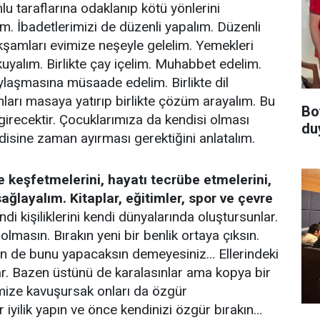
lu taraflarına odaklanıp kötü yönlerini
. İbadetlerimizi de düzenli yapalım. Düzenli
Akşamları evimize neşeyle gelelim. Yemekleri
 okuyalım. Birlikte çay içelim. Muhabbet edelim.
ylaşmasına müsaade edelim. Birlikte dil
nları masaya yatırıp birlikte çözüm arayalım. Bu
Bo
girecektir. Çocuklarımıza da kendisi olması
du
ndisine zaman ayırması gerektiğini anlatalım.
 keşfetmelerini, hayatı tecrübe etmelerini,
ğlayalım. Kitaplar, eğitimler, spor ve çevre
di kişiliklerini kendi dünyalarında oluştursunlar.
lmasın. Bırakın yeni bir benlik ortaya çıksın.
imsin de bunu yapacaksın demeyesiniz… Ellerindeki
lar. Bazen üstünü de karalasınlar ama kopya bir
mize kavuşursak onları da özgür
iyilik yapın ve önce kendinizi özgür bırakın…