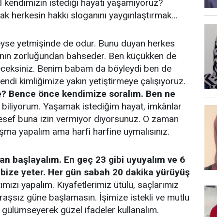
il kendimizin istediği hayatı yaşamıyoruz?
k herkesin hakkı sloganını yaygınlaştırmak…
neyse yetmişinde de odur. Bunu duyan herkes
manın zorluğundan bahseder. Ben küçükken de
eceksiniz. Benim babam da böyleydi ben de
ndi kimliğimize yakın yetiştirmeye çalışıyoruz.
ye? Bence önce kendimize soralım. Ben ne
iliyorum. Yaşamak istediğim hayat, imkânlar
esef buna izin vermiyor diyorsunuz. O zaman
alışma yapalım ama harfi harfine uymalısınız.
 başlayalım. En geç 23 gibi uyuyalım ve 6
u bize yeter. Her gün sabah 20 dakika yürüyüş
mızı yapalım. Kıyafetlerimiz ütülü, saçlarımız
ıraşsız güne başlamasın. İşimize istekli ve mutlu
e gülümseyerek güzel ifadeler kullanalım.