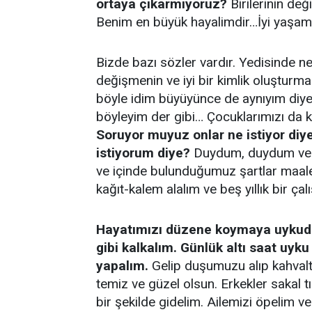
ortaya çıkarmıyoruz?
Birilerinin değ
Benim en büyük hayalimdir…İyi yaşama
Bizde bazı sözler vardır. Yedisinde 
değişmenin ve iyi bir kimlik oluştur
böyle idim büyüyünce de aynıyım diy
böyleyim der gibi… Çocuklarımızı da ke
Soruyor muyuz onlar ne istiyor di
istiyorum diye?
Duydum, duydum ve b
ve içinde bulunduğumuz şartlar maal
kağıt-kalem alalım ve beş yıllık bir ç
Hayatımızı düzene koymaya uykudan
gibi kalkalım. Günlük altı saat uyk
yapalım.
Gelip duşumuzu alıp kahvaltı
temiz ve güzel olsun. Erkekler sakal t
bir şekilde gidelim. Ailemizi öpelim v