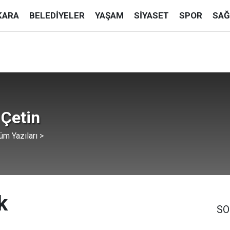
KARA
BELEDIYELER
YAŞAM
SIYASET
SPOR
SAĞ
Çetin
üm Yazıları >
k
SO