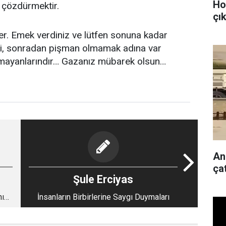
Ho
 çözdürmektir.
çı
r. Emek verdiniz ve lütfen sonuna kadar
ldi, sonradan pişman olmamak adına var
akmayanlarındır… Gazanız mübarek olsun…
Ank
ça
Şule Erciyas
nız
İnsanların Birbirlerine Saygı Duymaları