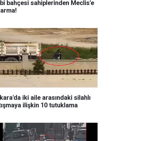
bi bahçesi sahiplerinden Meclis'e
karma!
ara'da iki aile arasındaki silahlı
tışmaya ilişkin 10 tutuklama