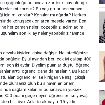
in çoğunluğu bu sınavın zor bir sınav olduğu
 dersler mi zordur? Bu yaş grubunda sınava
ği için mi zordur? Konular mı ağırdır? Herkes
Aslında konuşacak onlarca mesele vardır. Ben
ine her zaman neleri çözebiliriz, adım adım
 Düşünelim son iki ay neler yapabiliriz? Bence
 cevabı kişiden kişiye değişir. Ne istediğinize,
da bağlıdır. Eylül ayından beri çok iyi çalışıp 400
mi son iki aydır. Diyelim puanlar düştü, öğrenci
uanlar arttı, öğrenci daha da hırslanır. Bu kadar
tü alan öğrenciler ise kırılgan ve inişli çıkışlı
esinde olursanız olun bu sınavın en önemli
ktasında sağlam kalanlar bu sınavdan yüksek
olan 350 puanı geçemeyen öğrenciler ise yavaş
nden bir tüyo: Asla bırakmayın. 15 yıldır