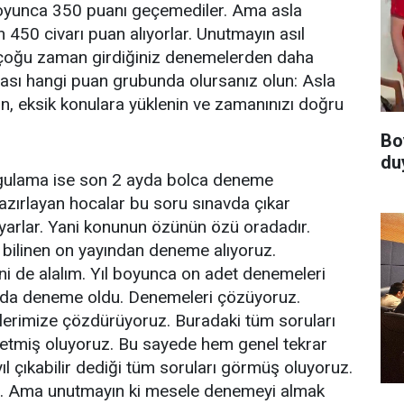
boyunca 350 puanı geçemediler. Ama asla
 450 civarı puan alıyorlar. Unutmayın asıl
v çoğu zaman girdiğiniz denemelerden daha
cası hangi puan grubunda olursanız olun: Asla
n, eksik konulara yüklenin ve zamanınızı doğru
Bo
du
gulama ise son 2 ayda bolca deneme
zırlayan hocalar bu soru sınavda çıkar
arlar. Yani konunun özünün özü oradadır.
 bilinen on yayından deneme alıyoruz.
 de alalım. Yıl boyunca on adet denemeleri
nda deneme oldu. Denemeleri çözüyoruz.
erimize çözdürüyoruz. Buradaki tüm soruları
 etmiş oluyoruz. Bu sayede hem genel tekrar
 çıkabilir dediği tüm soruları görmüş oluyoruz.
lir. Ama unutmayın ki mesele denemeyi almak