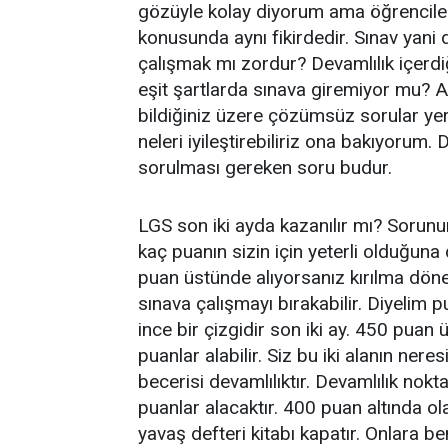
gözüyle kolay diyorum ama öğrenciler
konusunda aynı fikirdedir. Sınav yani
çalışmak mı zordur? Devamlılık içerdi
eşit şartlarda sınava giremiyor mu? 
bildiğiniz üzere çözümsüz sorular yer
neleri iyileştirebiliriz ona bakıyorum.
sorulması gereken soru budur.
LGS son iki ayda kazanılır mı? Sorunun
kaç puanın sizin için yeterli olduğuna 
puan üstünde alıyorsanız kırılma döne
sınava çalışmayı bırakabilir. Diyelim p
ince bir çizgidir son iki ay. 450 puan üs
puanlar alabilir. Siz bu iki alanın ner
becerisi devamlılıktır. Devamlılık no
puanlar alacaktır. 400 puan altında 
yavaş defteri kitabı kapatır. Onlara be