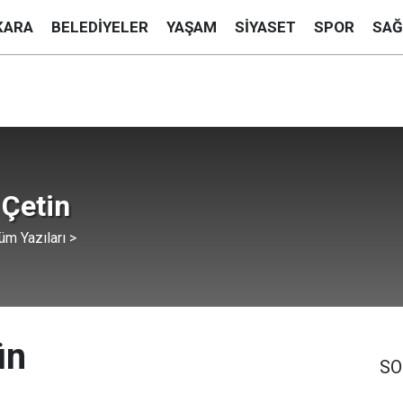
KARA
BELEDIYELER
YAŞAM
SIYASET
SPOR
SAĞ
Çetin
üm Yazıları >
ün
SO