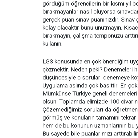
gördüğüm öğrencilerin bir kısmı yıl 
bırakmayanlar nasıl oluyorsa sınavdan
gerçek puan sınav puanınızdır. Sına
kolay olacaktır bunu unutmayın. Kısa
bırakmayın, çalışma temponuzu arttırı
kullanın.
LGS konusunda en çok önerdiğim uy
çözmektir. Neden peki? Denemeleri ha
düşüncesiyle o soruları denemeye koy
Uygulama aslında çok basittir. En çok
Mümkünse Türkiye geneli denemelerini
olsun. Toplamda elimizde 100 civarı
Çözemediğimiz soruları da öğretmenl
görmüş ve konuların tamamını tekrar
hem de bu konunun uzmanlarının bu yıl
Bu sayede bile puanlarımızı arttırabi