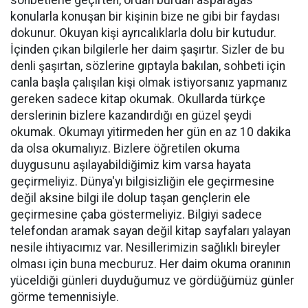
sohbetlerle geçirten, ordan burdan asparagas
konularla konuşan bir kişinin bize ne gibi bir faydası
dokunur. Okuyan kişi ayrıcalıklarla dolu bir kutudur.
İçinden çıkan bilgilerle her daim şaşırtır. Sizler de bu
denli şaşırtan, sözlerine gıptayla bakılan, sohbeti için
canla başla çalışılan kişi olmak istiyorsanız yapmanız
gereken sadece kitap okumak. Okullarda türkçe
derslerinin bizlere kazandırdığı en güzel şeydi
okumak. Okumayı yitirmeden her gün en az 10 dakika
da olsa okumalıyız. Bizlere öğretilen okuma
duygusunu aşılayabildiğimiz kim varsa hayata
geçirmeliyiz. Dünya'yı bilgisizliğin ele geçirmesine
değil aksine bilgi ile dolup taşan gençlerin ele
geçirmesine çaba göstermeliyiz. Bilgiyi sadece
telefondan aramak sayan değil kitap sayfaları yalayan
nesile ihtiyacımız var. Nesillerimizin sağlıklı bireyler
olması için buna mecburuz. Her daim okuma oranının
yüceldiği günleri duyduğumuz ve gördüğümüz günler
görme temennisiyle.