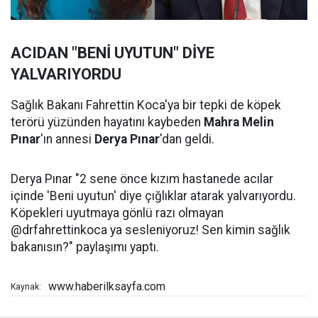
ACIDAN "BENİ UYUTUN" DİYE
YALVARIYORDU
Sağlık Bakanı Fahrettin Koca'ya bir tepki de köpek
terörü yüzünden hayatını kaybeden
Mahra Melin
Pınar
'ın annesi
Derya Pınar
'dan geldi.
Derya Pınar "2 sene önce kızım hastanede acılar
içinde 'Beni uyutun' diye çığlıklar atarak yalvarıyordu.
Köpekleri uyutmaya gönlü razı olmayan
@drfahrettinkoca ya sesleniyoruz! Sen kimin sağlık
bakanısın?" paylaşımı yaptı.
www.haberilksayfa.com
Kaynak: