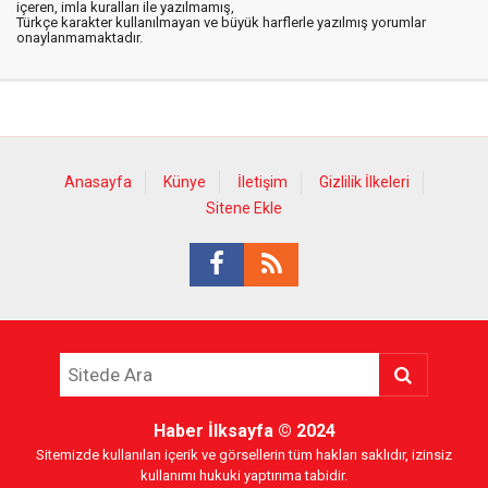
içeren, imla kuralları ile yazılmamış,
Türkçe karakter kullanılmayan ve büyük harflerle yazılmış yorumlar
onaylanmamaktadır.
Anasayfa
Künye
İletişim
Gizlilik İlkeleri
Sitene Ekle
Haber İlksayfa
© 2024
Sitemizde kullanılan içerik ve görsellerin tüm hakları saklıdır, izinsiz
kullanımı hukuki yaptırıma tabidir.