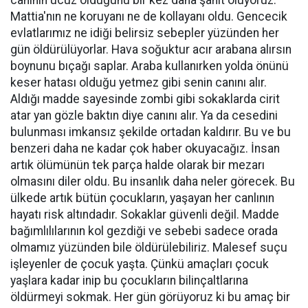
canının ucuz olduğunu bir kez daha şahit oluyoruz.
Mattia'nın ne koruyanı ne de kollayanı oldu. Gencecik
evlatlarımız ne idiği belirsiz sebepler yüzünden her
gün öldürülüyorlar. Hava soğuktur acır arabana alırsın
boynunu bıçağı saplar. Araba kullanırken yolda önünü
keser hatası olduğu yetmez gibi senin canını alır.
Aldığı madde sayesinde zombi gibi sokaklarda cirit
atar yan gözle baktın diye canını alır. Ya da cesedini
bulunması imkansız şekilde ortadan kaldırır. Bu ve bu
benzeri daha ne kadar çok haber okuyacağız. İnsan
artık ölümünün tek parça halde olarak bir mezarı
olmasını diler oldu. Bu insanlık daha neler görecek. Bu
ülkede artık bütün çocukların, yaşayan her canlının
hayatı risk altındadır. Sokaklar güvenli değil. Madde
bağımlılılarının kol gezdiği ve sebebi sadece orada
olmamız yüzünden bile öldürülebiliriz. Malesef suçu
işleyenler de çocuk yaşta. Çünkü amaçları çocuk
yaşlara kadar inip bu çocukların bilinçaltlarına
öldürmeyi sokmak. Her gün görüyoruz ki bu amaç bir