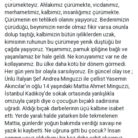
çürümekteyiz. Ahlakımız çürümekte, vicdanımız,
merhametimiz, kalbimiz, insanlığımız çürümekte.
Çürümenin en tehlikeli olanını yaşıyoruz. Bedenimizin
çürüdüğü, beynimizin nerde olmaz fikir varsa onunla
dolup taştığı, kalbimizin bütün iyiliklerden uzak,
kimisinin ruhunun bu çürümeye yenik düştüğü bir
çağda yaşıyoruz. Yaşamımız, pamuk ipliğine bağlı ve
yaşanılamaz bir hale geldi. Ne koruyanımız var ne de
kollayanımız. Bu ülke daha kötü bir dönem görmedi.
Her gün yeni bir olayla sarsılıyoruz. En güncel olay ise ;
Ünlü İtalyan Şef Andrea Minguzzi ile çellist Yasemin
Akıncılar'ın oğlu 14 yaşındaki Mattia Ahmet Minguzzi,
İstanbul Kadıköy'de sokak ortasında yanlışlıkla
omzuyla çarptı diye o çocuğun bıçaklı sadırısına
uğradı. Aldığı bıçak darbelerinin üçü kalbine isabet
etti. Yerde yaralı halde yatarken bile tekmelenen
Mattia, günlerdir yoğun bakımda verdiği savaşı ne
yazık ki kaybetti. Ne uğruna gitti bu çocuk? İnsan