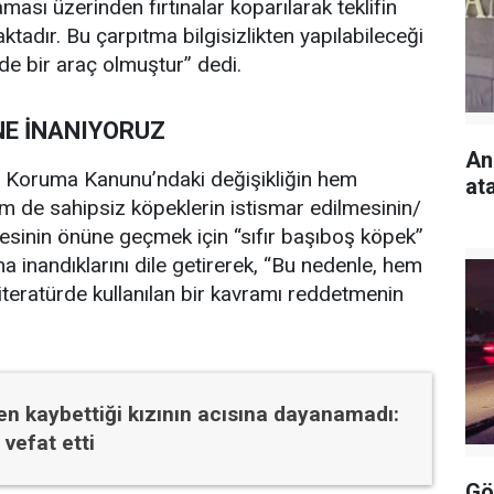
ması üzerinden fırtınalar koparılarak teklifin
tadır. Bu çarpıtma bilgisizlikten yapılabileceği
 de bir araç olmuştur” dedi.
NE İNANIYORUZ
An
ı Koruma Kanunu’ndaki değişikliğin hem
at
m de sahipsiz köpeklerin istismar edilmesinin/
sinin önüne geçmek için “sıfır başıboş köpek”
 inandıklarını dile getirerek, “Bu nedenle, hem
teratürde kullanılan bir kavramı reddetmenin
n kaybettiği kızının acısına dayanamadı:
vefat etti
Gö