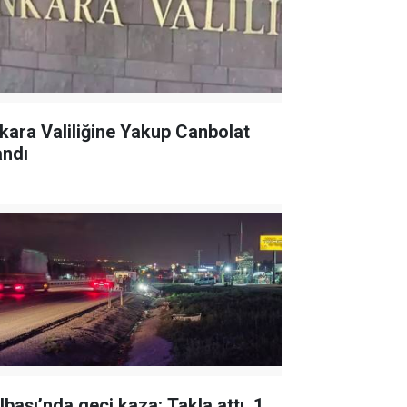
kara Valiliğine Yakup Canbolat
andı
lbaşı’nda geçi kaza: Takla attı, 1