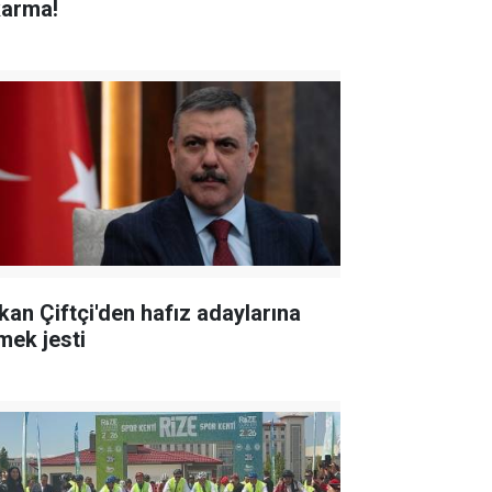
karma!
kan Çiftçi'den hafız adaylarına
mek jesti