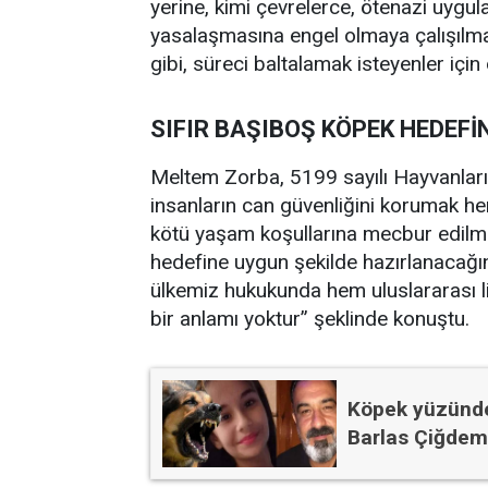
yerine, kimi çevrelerce, ötenazi uygula
yasalaşmasına engel olmaya çalışılmak
gibi, süreci baltalamak isteyenler için
SIFIR BAŞIBOŞ KÖPEK HEDEFİ
Meltem Zorba, 5199 sayılı Hayvanlar
insanların can güvenliğini korumak he
kötü yaşam koşullarına mecbur edilme
hedefine uygun şekilde hazırlanacağına
ülkemiz hukukunda hem uluslararası li
bir anlamı yoktur” şeklinde konuştu.
Köpek yüzünde
Barlas Çiğdem 