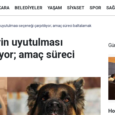
KARA
BELEDIYELER
YAŞAM
SIYASET
SPOR
SAĞ
 uyutulması seçeneği çarpıtılıyor; amaç süreci baltalamak
rin uyutulması
Gü
ıyor; amaç süreci
Ho