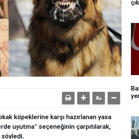
çı
Ba
ye
kak köpeklerine karşı hazırlanan yasa
lerde uyutma” seçeneğinin çarpıtılarak,
 söyledi.