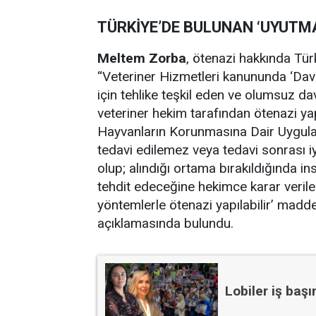
TÜRKİYE’DE BULUNAN ‘UYUTM
Meltem Zorba
, ötenazi hakkında Tü
“Veteriner Hizmetleri kanununda ‘Davra
için tehlike teşkil eden ve olumsuz d
veteriner hekim tarafından ötenazi ya
Hayvanların Korunmasına Dair Uygulam
tedavi edilemez veya tedavi sonrası i
olup; alındığı ortama bırakıldığında 
tehdit edeceğine hekimce karar veriler
yöntemlerle ötenazi yapılabilir’ maddes
açıklamasında bulundu.
Lobiler iş baş