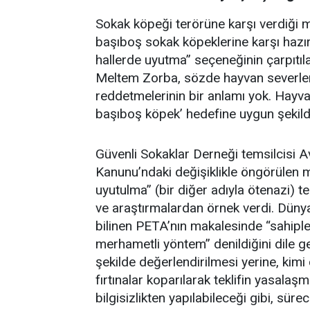
Sokak köpeği terörüne karşı verdiği 
başıboş sokak köpeklerine karşı hazır
hallerde uyutma” seçeneğinin çarpıtıla
Meltem Zorba, sözde hayvan severle
reddetmelerinin bir anlamı yok. Hayva
başıboş köpek’ hedefine uygun şekild
Güvenli Sokaklar Derneği temsilcisi 
Kanunu’ndaki değişiklikle öngörülen m
uyutulma” (bir diğer adıyla ötenazi) 
ve araştırmalardan örnek verdi. Düny
bilinen PETA’nın makalesinde “sahipl
merhametli yöntem” denildiğini dile g
şekilde değerlendirilmesi yerine, kim
fırtınalar koparılarak teklifin yasala
bilgisizlikten yapılabileceği gibi, süre