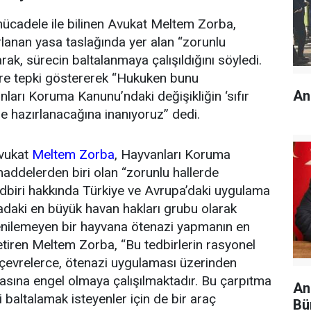
mücadele ile bilinen Avukat Meltem Zorba,
lanan yasa taslağında yer alan “zorunlu
rak, sürecin baltalanmaya çalışıldığını söyledi.
re tepki göstererek “Hukuken bunu
An
nları Koruma Kanunu’ndaki değişikliğin ‘sıfır
e hazırlanacağına inanıyoruz” dedi.
Avukat
Meltem Zorba
, Hayvanları Koruma
addelerden biri olan “zorunlu hallerde
tedbiri hakkında Türkiye ve Avrupa’daki uygulama
adaki en büyük havan hakları grubu olarak
enilemeyen bir hayvana ötenazi yapmanın en
etiren Meltem Zorba, “Bu tedbirlerin rasyonel
i çevrelerce, ötenazi uygulaması üzerinden
şmasına engel olmaya çalışılmaktadır. Bu çarpıtma
An
ci baltalamak isteyenler için de bir araç
Bü