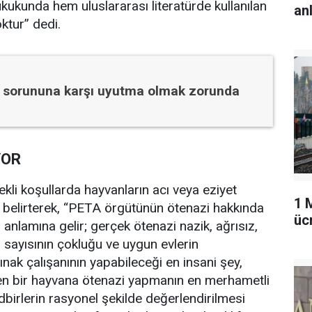
ukunda hem uluslararası literatürde kullanılan
an
ktur” dedi.
 sorununa karşı uyutma olmak zorunda
YOR
li koşullarda hayvanların acı veya eziyet
1 
i belirterek, “PETA örgütünün ötenazi hakkında
üc
 anlamına gelir; gerçek ötenazi nazik, ağrısız,
i sayısının çokluğu ve uygun evlerin
ak çalışanının yapabileceği en insani şey,
en bir hayvana ötenazi yapmanın en merhametli
dbirlerin rasyonel şekilde değerlendirilmesi