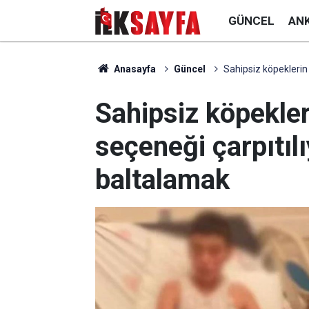
GÜNCEL
AN
Anasayfa
Güncel
Sahipsiz köpeklerin
Sahipsiz köpekle
seçeneği çarpıtıl
baltalamak