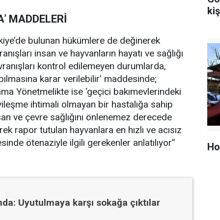
kiş
A’ MADDELERİ
rkiye’de bulunan hükümlere de değinerek
nışları insan ve hayvanların hayatı ve sağlığı
avranışları kontrol edilemeyen durumlarda,
pılmasına karar verilebilir’ maddesinde;
a Yönetmelikte ise ‘geçici bakımevlerindeki
yileşme ihtimali olmayan bir hastalığa sahip
insan ve çevre sağlığını önlenemez derecede
ek rapor tutulan hayvanlara en hızlı ve acısız
inde ötenaziyle ilgili gerekenler anlatılıyor”
Ho
ında: Uyutulmaya karşı sokağa çıktılar