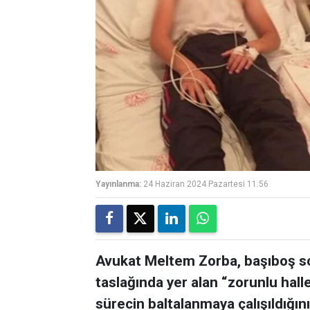
Yayınlanma:
24 Haziran 2024 Pazartesi 11:56
Avukat Meltem Zorba, başıboş so
taslağında yer alan “zorunlu hal
sürecin baltalanmaya çalışıldığını