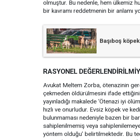
olmuştur. Bu nedenle, hem ülkemiz huk
bir kavramı reddetmenin bir anlamı yo
Başıboş köpek
RASYONEL DEĞERLENDİRİLMİ
Avukat Meltem Zorba, ötenazinin gerek
çekmeden öldürülmesini ifade ettiğin
yayınladığı makalede ‘Ötenazi iyi ölüm
hızlı ve onurludur. Evsiz köpek ve ked
bulunmaması nedeniyle bazen bir barın
sahiplenilmemiş veya sahiplenilemey
yöntem olduğu’ belirtilmektedir. Bu te