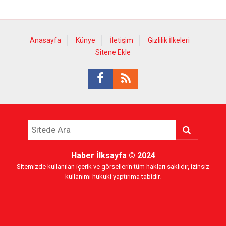
Anasayfa
Künye
İletişim
Gizlilik İlkeleri
Sitene Ekle
Haber İlksayfa
© 2024
Sitemizde kullanılan içerik ve görsellerin tüm hakları saklıdır, izinsiz
kullanımı hukuki yaptırıma tabidir.