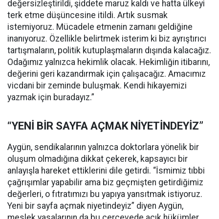
değersizleştirildi, şiddete maruz kaldı ve hatta ülkeyi
terk etme düşüncesine itildi. Artık susmak
istemiyoruz. Mücadele etmenin zamanı geldiğine
inanıyoruz. Özellikle belirtmek isterim ki biz ayrıştırıcı
tartışmaların, politik kutuplaşmaların dışında kalacağız.
Odağımız yalnızca hekimlik olacak. Hekimliğin itibarını,
değerini geri kazandırmak için çalışacağız. Amacımız
vicdani bir zeminde buluşmak. Kendi hikayemizi
yazmak için buradayız.”
“YENİ BİR SAYFA AÇMAK NİYETİNDEYİZ”
Aygün, sendikalarının yalnızca doktorlara yönelik bir
oluşum olmadığına dikkat çekerek, kapsayıcı bir
anlayışla hareket ettiklerini dile getirdi. “İsmimiz tıbbi
çağrışımlar yapabilir ama biz geçmişten getirdiğimiz
değerleri, o fıtratımızı bu yapıya yansıtmak istiyoruz.
Yeni bir sayfa açmak niyetindeyiz” diyen Aygün,
meslek yasalarının da bu çerçevede açık hükümler