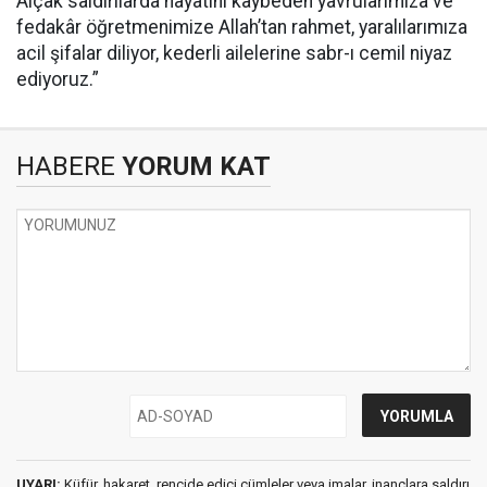
Alçak saldırılarda hayatını kaybeden yavrularımıza ve
fedakâr öğretmenimize Allah’tan rahmet, yaralılarımıza
acil şifalar diliyor, kederli ailelerine sabr-ı cemil niyaz
ediyoruz.”
HABERE
YORUM KAT
UYARI:
Küfür, hakaret, rencide edici cümleler veya imalar, inançlara saldırı