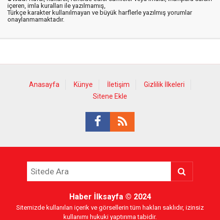
içeren, imla kuralları ile yazılmamış,
Türkçe karakter kullanılmayan ve büyük harflerle yazılmış yorumlar
onaylanmamaktadır.
Anasayfa
Künye
İletişim
Gizlilik İlkeleri
Sitene Ekle
Haber İlksayfa
© 2024
Sitemizde kullanılan içerik ve görsellerin tüm hakları saklıdır, izinsiz
kullanımı hukuki yaptırıma tabidir.