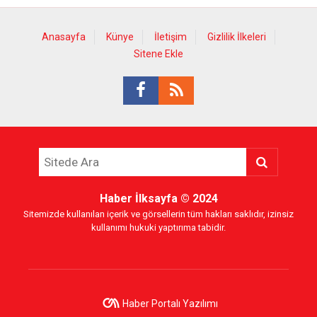
Anasayfa
Künye
İletişim
Gizlilik İlkeleri
Sitene Ekle
Haber İlksayfa
© 2024
Sitemizde kullanılan içerik ve görsellerin tüm hakları saklıdır, izinsiz
kullanımı hukuki yaptırıma tabidir.
Haber Portalı Yazılımı