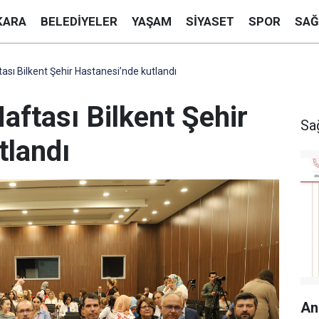
KARA
BELEDIYELER
YAŞAM
SIYASET
SPOR
SAĞ
sı Bilkent Şehir Hastanesi’nde kutlandı
ftası Bilkent Şehir
Sa
tlandı
An