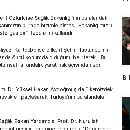
t Öztürk ise Sağlık Bakanlığı’nın bu alandaki
akanımızın burada bizimle olması, Bakanlığımızın
ergesidir” ifadelerini kullandı.
Niyazi Kurtcebe ise Bilkent Şehir Hastanesi’nin
landa öncü konumda olduğunu belirterek, “Bu
msal farkındalık yaratmak açısından son
Bi 
Uzm. Dr. Yüksel Hakan Aydoğmuş da ülkemizdeki
istikleri paylaşarak, Türkiye’nin bu alandaki
ğlık Bakan Yardımcısı Prof. Dr. Nurullah
ilendirilmesinin önemine değinerek, “Doğumdan