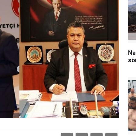
Na
sö