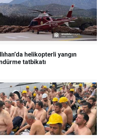
llıhan’da helikopterli yangın
ndürme tatbikatı