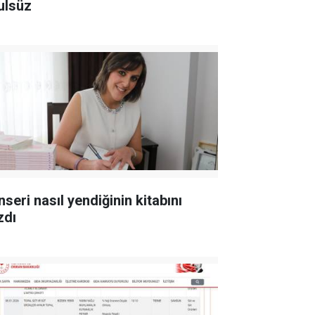
ulsüz
seri nasıl yendiğinin kitabını
zdı