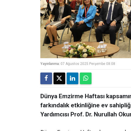
Yayınlanma:
07 Ağustos 2025 Perşembe 08:08
Dünya Emzirme Haftası kapsamınd
farkındalık etkinliğine ev sahipl
Yardımcısı Prof. Dr. Nurullah Okum