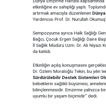
Dünya Emzirme Haftası kapsamında Bil
etkinliğine ev sahipliği yaptı. Toplum
artırmak amacıyla düzenlenen
Dünya
Yardımcısı Prof. Dr. Nurullah Okumuş’un
Sempozyuma ayrıca Halk Sağlığı Gen
Bağcı, Çocuk Ergen Sağlığı Daire Ba
İl Sağlık Müdürü Uzm. Dr. Ali Niyazi K
da katıldı.
Etkinliğin açılış konuşmasını gerçek
Dr. Özlem Moraloğlu Tekin, bu yılın te
Sürdürülebilir Destek Sistemleri O
bebeklerin sağlıklı büyümesi, annele
bilinçlenmesidir. Emzirme yalnızca bi
uyumlu bir yaşam biçimidir” dedi.