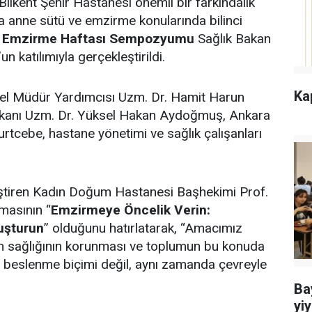
kent Şehir Hastanesi önemli bir farkındalık
da anne sütü ve emzirme konularında bilinci
 Emzirme Haftası Sempozyumu
Sağlık Bakan
 katılımıyla gerçekleştirildi.
Ka
el Müdür Yardımcısı Uzm. Dr. Hamit Harun
şkanı Uzm. Dr. Yüksel Hakan Aydoğmuş, Ankara
urtcebe, hastane yönetimi ve sağlık çalışanları
leştiren Kadın Doğum Hastanesi Başhekimi Prof.
masının “
Emzirmeye Öncelik Verin:
luşturun
” olduğunu hatırlatarak, “Amacımız
rin sağlığının korunması ve toplumun bu konuda
r beslenme biçimi değil, aynı zamanda çevreyle
Ba
yiy