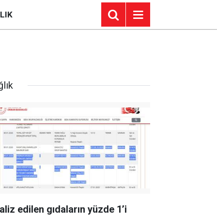
LIK
ğlık
aliz edilen gıdaların yüzde 1’i