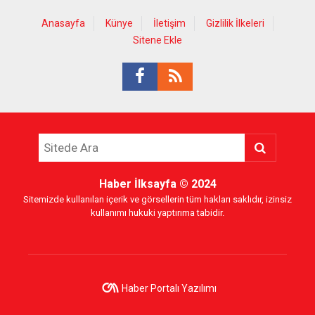
Anasayfa
Künye
İletişim
Gizlilik İlkeleri
Sitene Ekle
Haber İlksayfa
© 2024
Sitemizde kullanılan içerik ve görsellerin tüm hakları saklıdır, izinsiz
kullanımı hukuki yaptırıma tabidir.
Haber Portalı Yazılımı