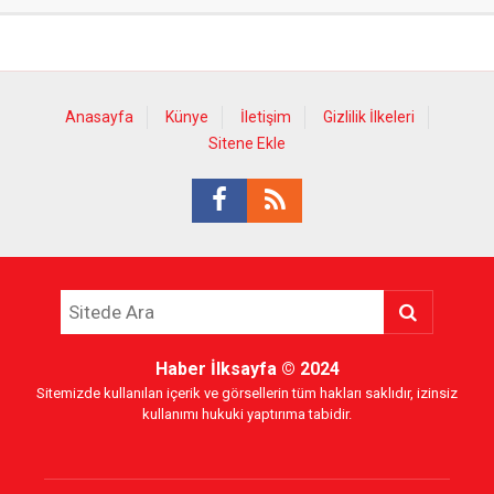
Anasayfa
Künye
İletişim
Gizlilik İlkeleri
Sitene Ekle
Haber İlksayfa
© 2024
Sitemizde kullanılan içerik ve görsellerin tüm hakları saklıdır, izinsiz
kullanımı hukuki yaptırıma tabidir.