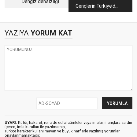
Dengiz densizliği
Gençlerin Türkiye’de
yaşamak için geçer
nedeni kaldı mı?
YAZIYA
YORUM KAT
UYARI:
Küfür, hakaret, rencide edici cümleler veya imalar, inançlara saldırı
içeren, imla kuralları ile yazılmamış,
Türkçe karakter kullanılmayan ve büyük harflerle yazılmış yorumlar
onaylanmamaktadır.