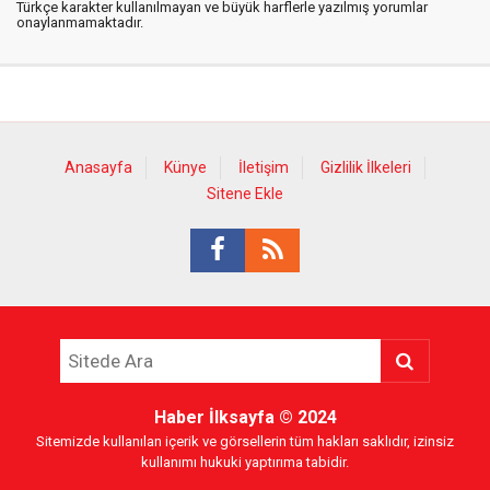
Türkçe karakter kullanılmayan ve büyük harflerle yazılmış yorumlar
onaylanmamaktadır.
Anasayfa
Künye
İletişim
Gizlilik İlkeleri
Sitene Ekle
Haber İlksayfa
© 2024
Sitemizde kullanılan içerik ve görsellerin tüm hakları saklıdır, izinsiz
kullanımı hukuki yaptırıma tabidir.