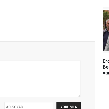
Er
Be
va