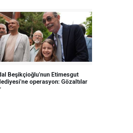
dal Beşikçioğlu'nun Etimesgut
lediyesi'ne operasyon: Gözaltılar
r