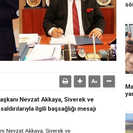
sö
Ma
yan
Başkanı Nevzat Akkaya, Siverek ve
dırılarıyla ilgili başsağlığı mesajı
nı Nevzat Akkaya, Siverek ve