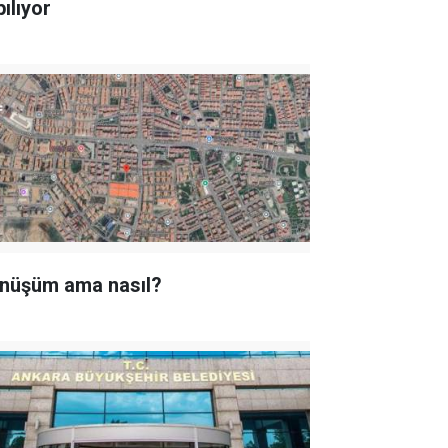
ılıyor
nüşüm ama nasıl?