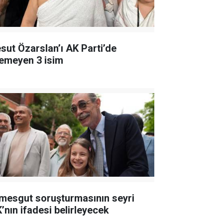
sut Özarslan’ı AK Parti’de
temeyen 3 isim
imesgut soruşturmasının seyri
K’nın ifadesi belirleyecek