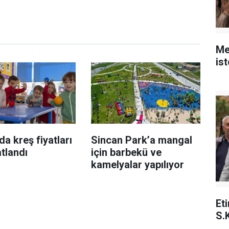
Me
is
da kreş fiyatları
Sincan Park’a mangal
atlandı
için barbekü ve
kamelyalar yapılıyor
Et
S.