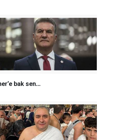
er’e bak sen…