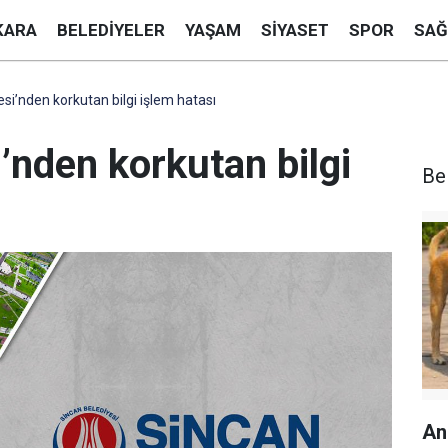
KARA
BELEDIYELER
YAŞAM
SIYASET
SPOR
SAĞ
si’nden korkutan bilgi işlem hatası
’nden korkutan bilgi
Be
An