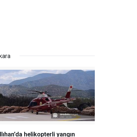
kara
llıhan’da helikopterli yangın