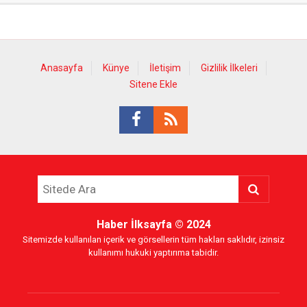
Anasayfa
Künye
İletişim
Gizlilik İlkeleri
Sitene Ekle
Haber İlksayfa
© 2024
Sitemizde kullanılan içerik ve görsellerin tüm hakları saklıdır, izinsiz
kullanımı hukuki yaptırıma tabidir.