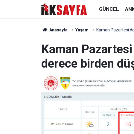
GÜNCEL
AN
Anasayfa
Yaşam
Kaman Pazartesi don
Kaman Pazartesi 
derece birden dü