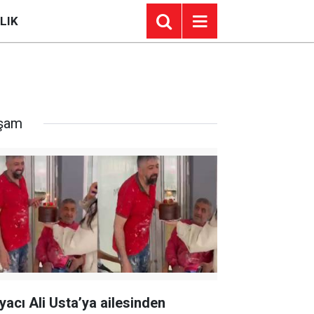
LIK
şam
yacı Ali Usta’ya ailesinden