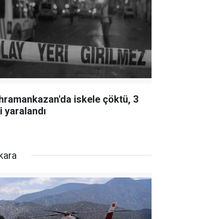
hramankazan'da iskele çöktü, 3
i yaralandı
kara