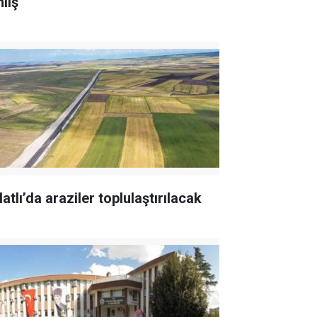
lış
atlı’da araziler toplulaştırılacak