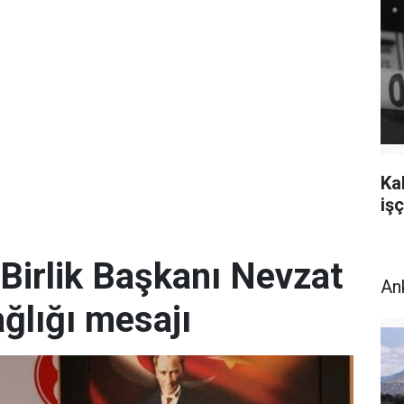
Ka
işç
Birlik Başkanı Nevzat
An
ğlığı mesajı