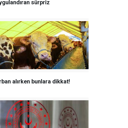
ygulandıran sürpriz
rban alırken bunlara dikkat!