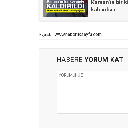
Kaman’ın bir k
kaldırılsın
www.haberilksayfa.com
Kaynak:
HABERE
YORUM KAT