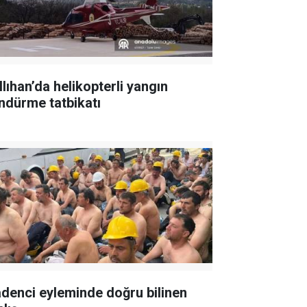
llıhan’da helikopterli yangın
ndürme tatbikatı
denci eyleminde doğru bilinen