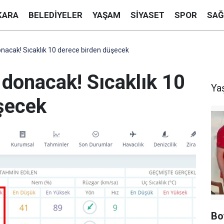
KARA
BELEDIYELER
YAŞAM
SIYASET
SPOR
SAĞ
acak! Sıcaklık 10 derece birden düşecek
donacak! Sıcaklık 10
Ya
şecek
Bo