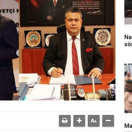
Na
sö
Ma