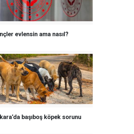
nçler evlensin ama nasıl?
kara’da başıboş köpek sorunu