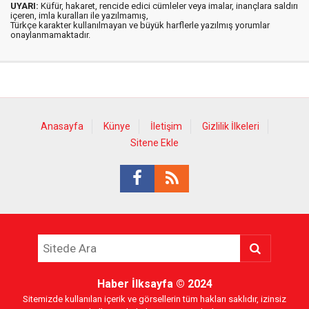
UYARI:
Küfür, hakaret, rencide edici cümleler veya imalar, inançlara saldırı
içeren, imla kuralları ile yazılmamış,
Türkçe karakter kullanılmayan ve büyük harflerle yazılmış yorumlar
onaylanmamaktadır.
Anasayfa
Künye
İletişim
Gizlilik İlkeleri
Sitene Ekle
Haber İlksayfa
© 2024
Sitemizde kullanılan içerik ve görsellerin tüm hakları saklıdır, izinsiz