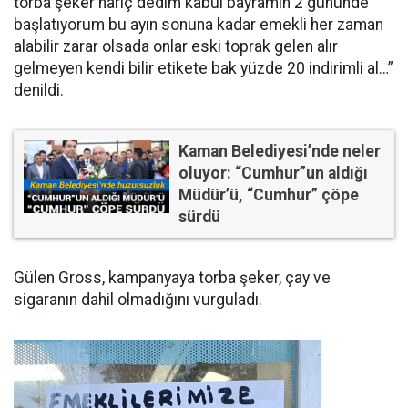
torba şeker hariç dedim kabul bayramın 2 gününde
başlatıyorum bu ayın sonuna kadar emekli her zaman
alabilir zarar olsada onlar eski toprak gelen alır
gelmeyen kendi bilir etikete bak yüzde 20 indirimli al…”
denildi.
Kaman Belediyesi’nde neler
oluyor: “Cumhur”un aldığı
Müdür’ü, “Cumhur” çöpe
sürdü
Gülen Gross, kampanyaya torba şeker, çay ve
sigaranın dahil olmadığını vurguladı.