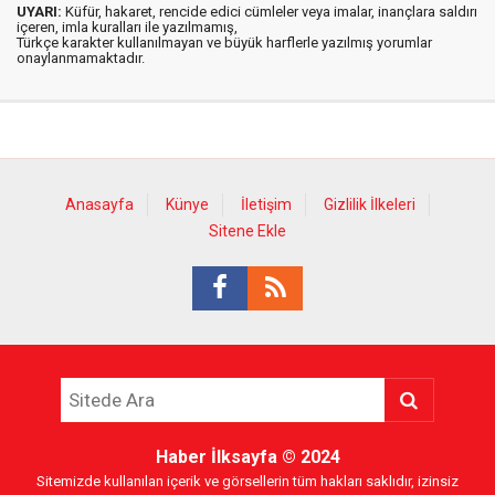
UYARI:
Küfür, hakaret, rencide edici cümleler veya imalar, inançlara saldırı
içeren, imla kuralları ile yazılmamış,
Türkçe karakter kullanılmayan ve büyük harflerle yazılmış yorumlar
onaylanmamaktadır.
Anasayfa
Künye
İletişim
Gizlilik İlkeleri
Sitene Ekle
Haber İlksayfa
© 2024
Sitemizde kullanılan içerik ve görsellerin tüm hakları saklıdır, izinsiz