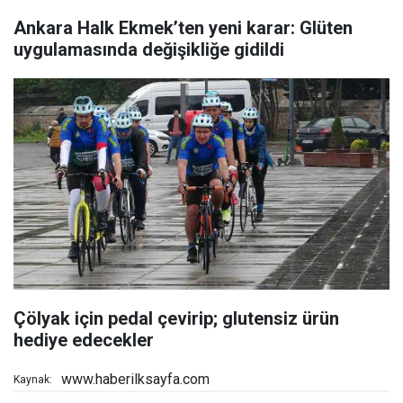
Ankara Halk Ekmek’ten yeni karar: Glüten
uygulamasında değişikliğe gidildi
Çölyak için pedal çevirip; glutensiz ürün
hediye edecekler
www.haberilksayfa.com
Kaynak: