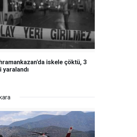
hramankazan'da iskele çöktü, 3
i yaralandı
kara