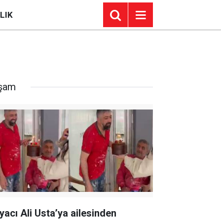
LIK
şam
yacı Ali Usta’ya ailesinden