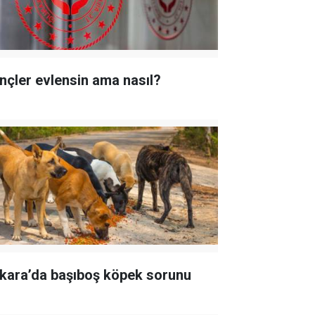
nçler evlensin ama nasıl?
kara’da başıboş köpek sorunu