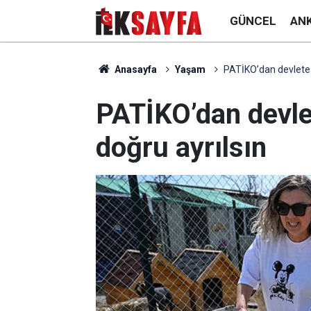
GÜNCEL
AN
Anasayfa
Yaşam
PATİKO’dan devlete ça
PATİKO’dan devlet
doğru ayrılsın