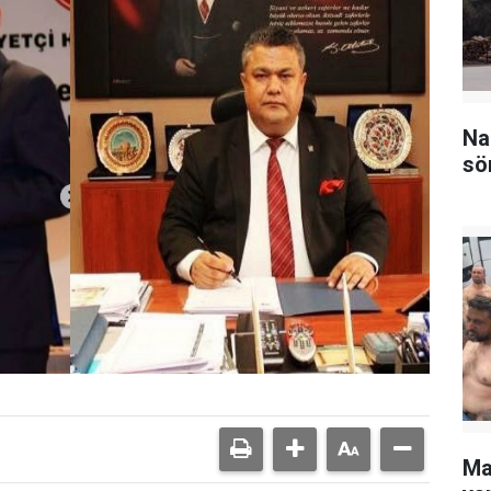
Na
sö
Ma