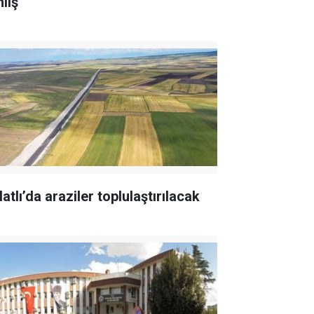
lış
atlı’da araziler toplulaştırılacak