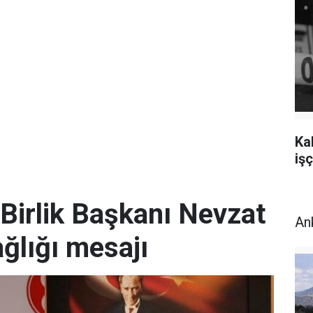
Ka
işç
Birlik Başkanı Nevzat
An
ğlığı mesajı