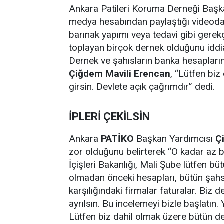
Ankara Patileri Koruma Derneği Başk
medya hesabından paylaştığı videoda
barınak yapımı veya tedavi gibi gerekç
toplayan birçok dernek olduğunu iddia
Dernek ve şahısların banka hesapları
Çiğdem Mavili Erencan
, “Lütfen bi
girsin. Devlete açık çağrımdır” dedi.
İPLERİ ÇEKİLSİN
Ankara
PATİKO
Başkan Yardımcısı
Ç
zor olduğunu belirterek “O kadar az ba
İçişleri Bakanlığı, Mali Şube lütfen b
olmadan önceki hesapları, bütün şahs
karşılığındaki firmalar faturalar. Biz 
ayrılsın. Bu incelemeyi bizle başlatın. 
Lütfen biz dahil olmak üzere bütün de