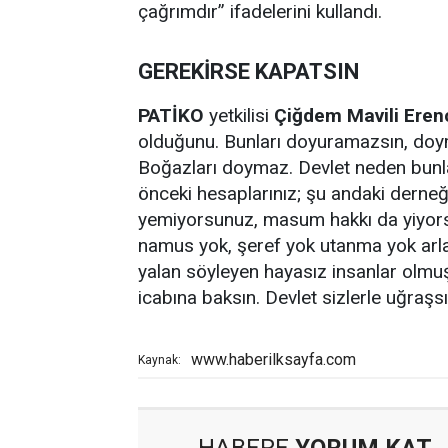
çağrımdır” ifadelerini kullandı.
GEREKİRSE KAPATSIN
PATİKO
yetkilisi
Çiğdem Mavili Eren
olduğunu. Bunları doyuramazsın, doy
Boğazları doymaz. Devlet neden bunla
önceki hesaplarınız; şu andaki derneğe
yemiyorsunuz, masum hakkı da yiyors
namus yok, şeref yok utanma yok arla
yalan söyleyen hayasız insanlar olmu
icabına baksın. Devlet sizlerle uğraşs
www.haberilksayfa.com
Kaynak:
HABERE
YORUM KAT