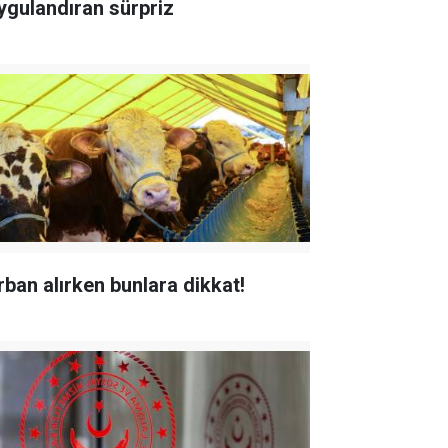
ygulandıran sürpriz
rban alırken bunlara dikkat!