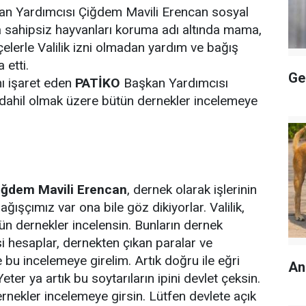
an Yardımcısı Çiğdem Mavili Erencan sosyal
 sahipsiz hayvanları koruma adı altında mama,
elerle Valilik izni olmadan yardım ve bağış
 etti.
Ge
nı işaret eden
PATİKO
Başkan Yardımcısı
z dahil olmak üzere bütün dernekler incelemeye
iğdem Mavili Erencan
, dernek olarak işlerinin
ğışçımız var ona bile göz dikiyorlar. Valilik,
ütün dernekler incelensin. Bunların dernek
i hesaplar, dernekten çıkan paralar ve
de bu incelemeye girelim. Artık doğru ile eğri
An
Yeter ya artık bu soytarıların ipini devlet çeksin.
rnekler incelemeye girsin. Lütfen devlete açık