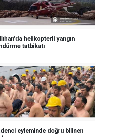
llıhan’da helikopterli yangın
ndürme tatbikatı
denci eyleminde doğru bilinen