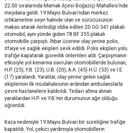
22.00 sıralarında Mamak ilçesi Boğaziçi Mahallesi’nde
meydana geldi. 19 Mayıs Bulvarı’ndan merkez
istikametine seyir halinde olan ve sürücüsünün
makas atarak ilerlediği iddia edilen 20 GG 341 plakalı
otomobil, aynı yönde giden 78 BF 355 plakalı
otomobille çarpıştı. İhbar üzerine olay yerine polis,
itfaiye ve sağlık ekipleri sevk edildi. Polis ekipleri yolu
trafiğe kapatarak güvenlik önlemleri aldı. Çarpışmanın
etkisiyle yol kenarına savrulan otomobillerde bulunan,
H.P. (25), Y.B. (23), U.B. (20), A.A. (45) H.Ü. (53) ve İ.E
(17) yaralandı. Yaralılar, olay yerine gelen sağlık
ekiplerinin ilk müdahalesinin ardından ambulanslarla
çevre hastanelere kaldırıldı. Tedavi altına alınan
yaralılardan H.P. ve Y.B.’nin durumunun ağır olduğu
öğrenildi.
Kaza nedeniyle 19 Mayıs Bulvarı bir süreliğine trafiğe
kapatıldı. Yol, çekici yardımıyla otomobillerin