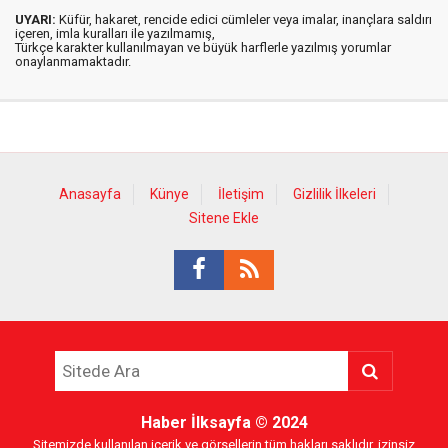
UYARI:
Küfür, hakaret, rencide edici cümleler veya imalar, inançlara saldırı
içeren, imla kuralları ile yazılmamış,
Türkçe karakter kullanılmayan ve büyük harflerle yazılmış yorumlar
onaylanmamaktadır.
Anasayfa
Künye
İletişim
Gizlilik İlkeleri
Sitene Ekle
Haber İlksayfa
© 2024
Sitemizde kullanılan içerik ve görsellerin tüm hakları saklıdır, izinsiz