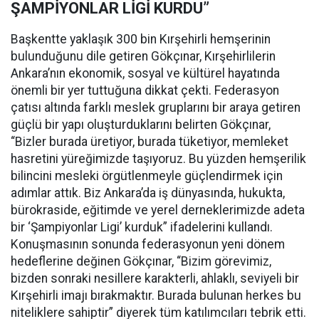
ŞAMPİYONLAR LİGİ KURDU”
Başkentte yaklaşık 300 bin Kırşehirli hemşerinin
bulunduğunu dile getiren Gökçınar, Kırşehirlilerin
Ankara’nın ekonomik, sosyal ve kültürel hayatında
önemli bir yer tuttuğuna dikkat çekti. Federasyon
çatısı altında farklı meslek gruplarını bir araya getiren
güçlü bir yapı oluşturduklarını belirten Gökçınar,
“Bizler burada üretiyor, burada tüketiyor, memleket
hasretini yüreğimizde taşıyoruz. Bu yüzden hemşerilik
bilincini mesleki örgütlenmeyle güçlendirmek için
adımlar attık. Biz Ankara’da iş dünyasında, hukukta,
bürokraside, eğitimde ve yerel derneklerimizde adeta
bir ‘Şampiyonlar Ligi’ kurduk” ifadelerini kullandı.
Konuşmasının sonunda federasyonun yeni dönem
hedeflerine değinen Gökçınar, “Bizim görevimiz,
bizden sonraki nesillere karakterli, ahlaklı, seviyeli bir
Kırşehirli imajı bırakmaktır. Burada bulunan herkes bu
niteliklere sahiptir” diyerek tüm katılımcıları tebrik etti.