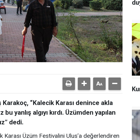
du
Ku
ş Karakoç, “Kalecik Karası denince akla
iz bu yanlış algıyı kırdı. Üzümden yapılan
z” dedi.
k Karası Üzüm Festivalini Ulus’a değerlendiren