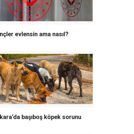
nçler evlensin ama nasıl?
kara’da başıboş köpek sorunu