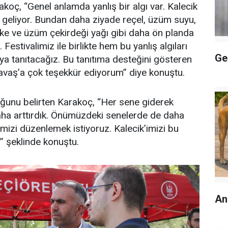
koç, “Genel anlamda yanlış bir algı var. Kalecik
 geliyor. Bundan daha ziyade reçel, üzüm suyu,
rke ve üzüm çekirdeği yağı gibi daha ön planda
estivalimiz ile birlikte hem bu yanlış algıları
Ge
a tanıtacağız. Bu tanıtıma desteğini gösteren
vaş’a çok teşekkür ediyorum” diye konuştu.
lduğunu belirten Karakoç, “Her sene giderek
daha arttırdık. Önümüzdeki senelerde de daha
imizi düzenlemek istiyoruz. Kalecik’imizi bu
 şeklinde konuştu.
An