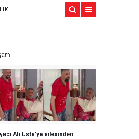
LIK
şam
yacı Ali Usta’ya ailesinden