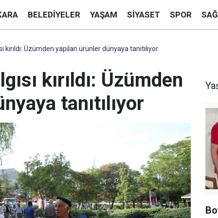
KARA
BELEDIYELER
YAŞAM
SIYASET
SPOR
SAĞ
sı kırıldı: Üzümden yapılan ürünler dünyaya tanıtılıyor
lgısı kırıldı: Üzümden
Ya
ünyaya tanıtılıyor
Bo