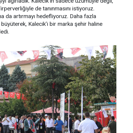
şiyi ağırladık. Kalecik’in sadece üzümüyle değil,
perverliğiyle de tanınmasını istiyoruz.
a da artırmayı hedefliyoruz. Daha fazla
 büyüterek, Kalecik’i bir marka şehir haline
edi.