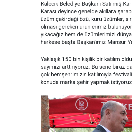
Kalecik Belediye Başkanı Satılmış Kara
Karası deyince genelde akıllara şarap
üzüm çekirdeği özü, kuru üzümler, si
olması gereken ürünlerimiz bulunuyor. F
yıkacağız hem de üzümlerimizi dünyay
herkese başta Başkan’ımız Mansur Ya
Yaklaşık 150 bin kişilik bir katılım o
sayımızı arttırıyoruz. Bu sene biraz 
çok hemşehrimizin katılımıyla festival
konuda marka şehir yapmak istiyoruz”