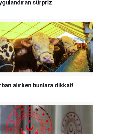
ygulandıran sürpriz
rban alırken bunlara dikkat!