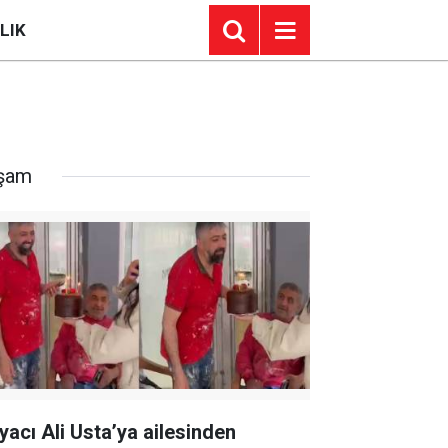
LIK
şam
yacı Ali Usta’ya ailesinden