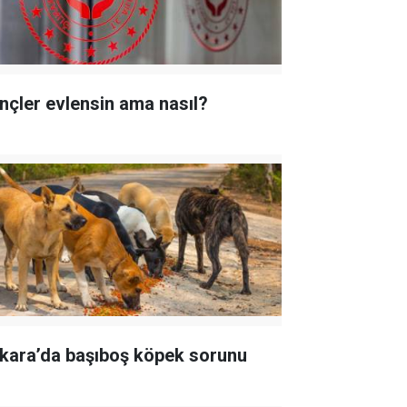
nçler evlensin ama nasıl?
kara’da başıboş köpek sorunu