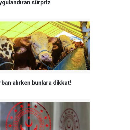
ygulandıran sürpriz
rban alırken bunlara dikkat!