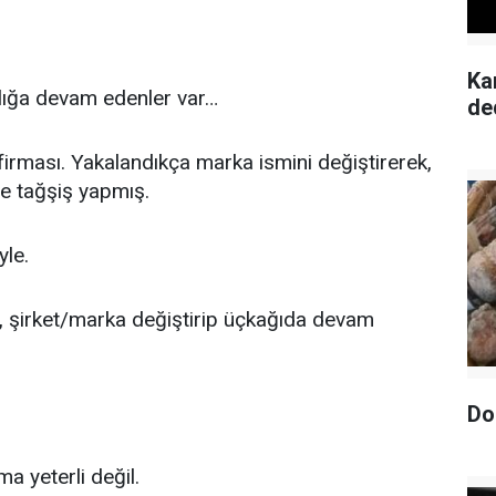
Ka
rlığa devam edenler var…
de
firması. Yakalandıkça marka ismini değiştirerek,
ve tağşiş yapmış.
yle.
kçe, şirket/marka değiştirip üçkağıda devam
Do
a yeterli değil.