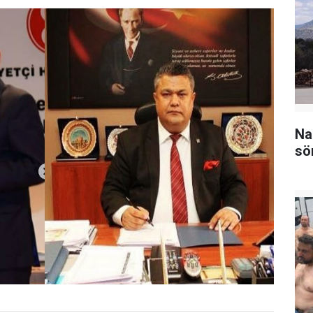
Na
sö