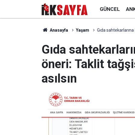
GÜNCEL
AN
Anasayfa
Yaşam
Gıda sahtekarlarına k
Gıda sahtekarları
öneri: Taklit tağş
asılsın