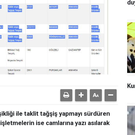
du
Ku
ikliği ile taklit tağşiş yapmayı sürdüren
 işletmelerin ise camlarına yazı asılarak