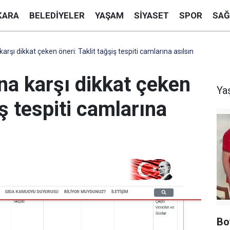
KARA
BELEDIYELER
YAŞAM
SIYASET
SPOR
SAĞ
arşı dikkat çeken öneri: Taklit tağşiş tespiti camlarına asılsın
na karşı dikkat çeken
Ya
iş tespiti camlarına
Bo