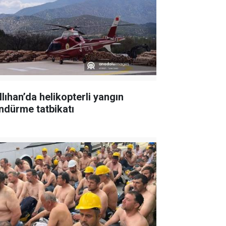
llıhan’da helikopterli yangın
ndürme tatbikatı