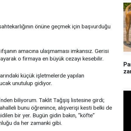
sahtekarlığının önüne geçmek için başvurduğu
, ifşanın amacına ulaşmaması imkansız. Gerisi
lmayarak o firmaya en büyük cezayı kesebilir.
Pa
za
larındaki küçük işletmelerde yapılan
bucak unutulup gidiyor.
”nden biliyorum. Taklit Tağşiş listesine girdi;
halleli bunu öğrenince, alışverişi kesti belki de
ilen bir yer. Bugün gidin bakın, “köfte”
luğu da her zamanki gibi.