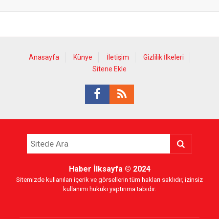
Anasayfa
Künye
İletişim
Gizlilik İlkeleri
Sitene Ekle
Haber İlksayfa
© 2024
Sitemizde kullanılan içerik ve görsellerin tüm hakları saklıdır, izinsiz
kullanımı hukuki yaptırıma tabidir.