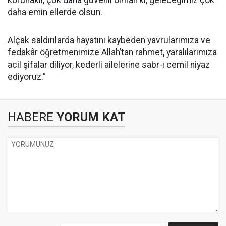
korunaklı, çok daha güvenli olmalı ki, geleceğimiz çok
daha emin ellerde olsun.
Alçak saldırılarda hayatını kaybeden yavrularımıza ve
fedakâr öğretmenimize Allah’tan rahmet, yaralılarımıza
acil şifalar diliyor, kederli ailelerine sabr-ı cemil niyaz
ediyoruz.”
HABERE
YORUM KAT