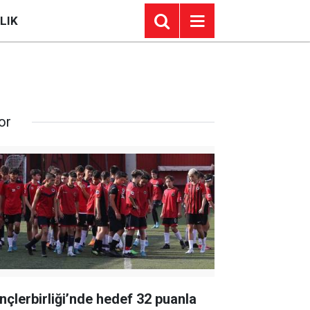
LIK
or
nçlerbirliği’nde hedef 32 puanla