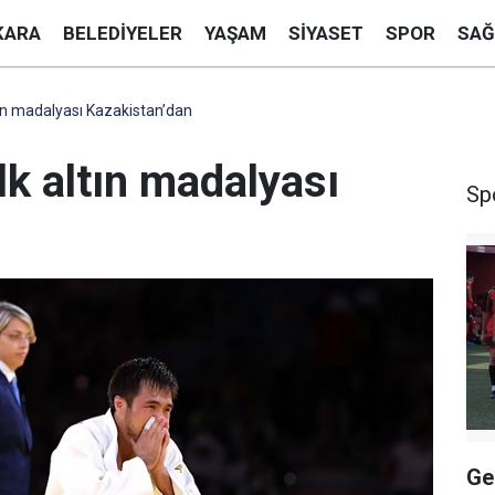
KARA
BELEDIYELER
YAŞAM
SIYASET
SPOR
SAĞ
tın madalyası Kazakistan’dan
lk altın madalyası
Sp
Ge