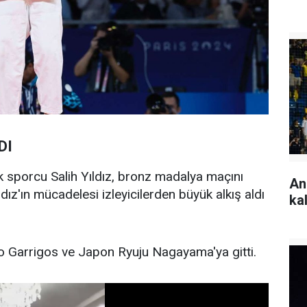
DI
 sporcu Salih Yıldız, bronz madalya maçını
An
dız'ın mücadelesi izleyicilerden büyük alkış aldı
ka
o Garrigos ve Japon Ryuju Nagayama'ya gitti.