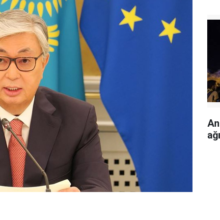
An
ağı