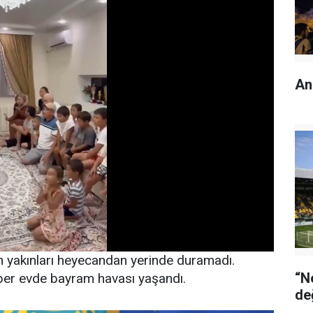
An
en yakınları heyecandan yerinde duramadı.
“N
er evde bayram havası yaşandı.
de