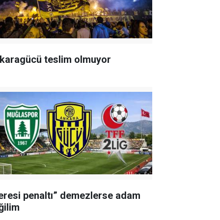
karagücü teslim olmuyor
eresi penaltı” demezlerse adam
ğilim