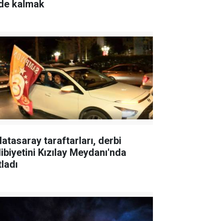
gde kalmak
latasaray taraftarları, derbi
libiyetini Kızılay Meydanı'nda
tladı