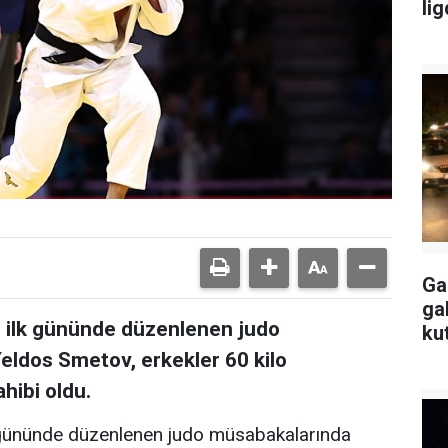
li
Ga
ga
n ilk gününde düzenlenen judo
ku
ldos Smetov, erkekler 60 kilo
hibi oldu.
k gününde düzenlenen judo müsabakalarında