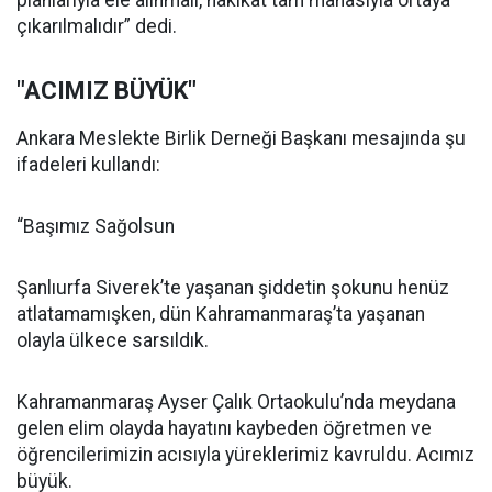
planlarıyla ele alınmalı, hakikat tam manasıyla ortaya
çıkarılmalıdır” dedi.
"ACIMIZ BÜYÜK"
Ankara Meslekte Birlik Derneği Başkanı mesajında şu
ifadeleri kullandı:
“Başımız Sağolsun
Şanlıurfa Siverek’te yaşanan şiddetin şokunu henüz
atlatamamışken, dün Kahramanmaraş’ta yaşanan
olayla ülkece sarsıldık.
Kahramanmaraş Ayser Çalık Ortaokulu’nda meydana
gelen elim olayda hayatını kaybeden öğretmen ve
öğrencilerimizin acısıyla yüreklerimiz kavruldu. Acımız
büyük.