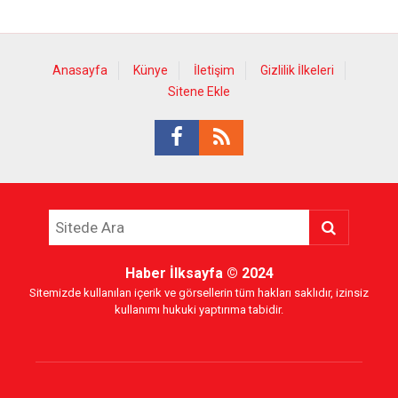
Anasayfa
Künye
İletişim
Gizlilik İlkeleri
Sitene Ekle
Haber İlksayfa
© 2024
Sitemizde kullanılan içerik ve görsellerin tüm hakları saklıdır, izinsiz
kullanımı hukuki yaptırıma tabidir.