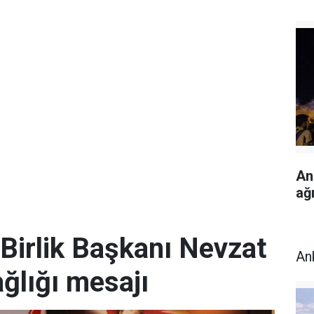
An
ağı
Birlik Başkanı Nevzat
An
ğlığı mesajı