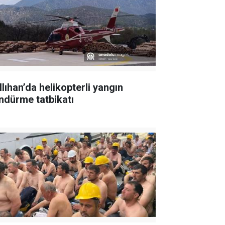
llıhan’da helikopterli yangın
ndürme tatbikatı