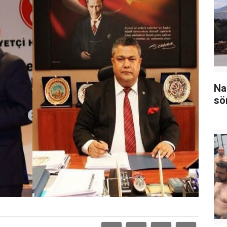
Na
sö