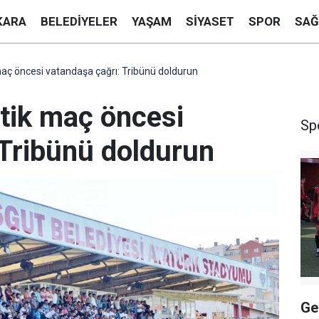
KARA
BELEDIYELER
YAŞAM
SIYASET
SPOR
SAĞ
 maç öncesi vatandaşa çağrı: Tribünü doldurun
itik maç öncesi
Sp
 Tribünü doldurun
Ge