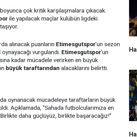
boyunca çok kritik karşılaşmalara çıkacak.
por
ile yapılacak maçlar kulübün ligdeki
aşıyor.
rda alınacak puanların
Etimesgutspor
’un sezon
Ha
ol oynayacağı vurgulandı.
Etimesgutspor
'un
asına kadar mücadele verirken en büyük
mın
büyük taraftarından
alacaklarını belirtti.
nda oynanacak mücadeleye taraftarların büyük
ildi. Açıklamada, "Sahada futbolcularımıza en
Birlikte daha güçlüyüz, birlikte başaracağız!"
Ha