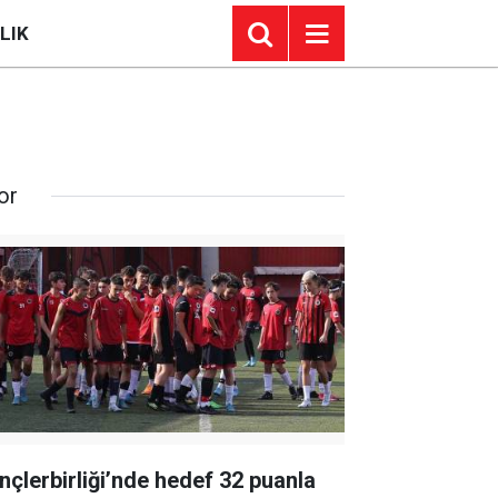
LIK
or
nçlerbirliği’nde hedef 32 puanla