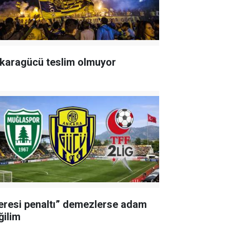
karagücü teslim olmuyor
eresi penaltı” demezlerse adam
ğilim