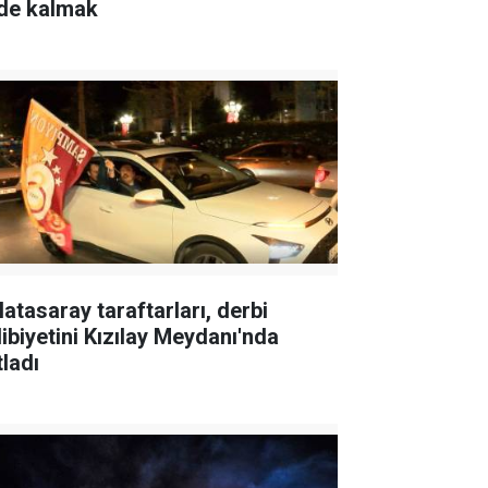
gde kalmak
latasaray taraftarları, derbi
libiyetini Kızılay Meydanı'nda
tladı