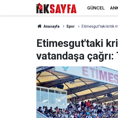
GÜNCEL
AN
Anasayfa
Spor
Etimesgut'taki kritik
Etimesgut'taki kr
vatandaşa çağrı: