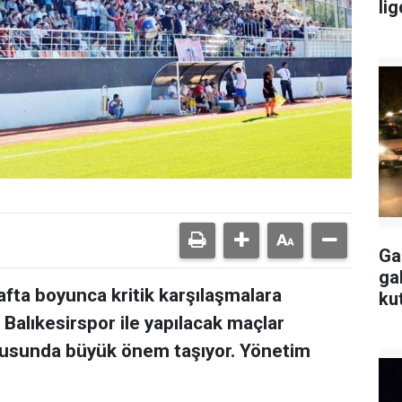
li
Ga
ga
fta boyunca kritik karşılaşmalara
ku
Balıkesirspor ile yapılacak maçlar
ltusunda büyük önem taşıyor. Yönetim