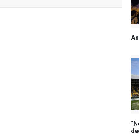
An
“N
de