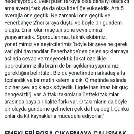
hedefliyorduk. Belki puan farkıyla olsa daha iyi olacaktı
ama averaj farkıyla da olsa liderliğe yükseldik. Artı 5
averajla öne geçtik. Ne zamanki öne geçtik ve
Fenerbahçe 2’nci sıraya düştü ve böyle bir gündem
oluştu. Emin olun maçtan sona sevincimizi
yaşayamadık. Sporcularımız, teknik ekibimiz,
yönetimimiz ve seyircilerimiz ‘böyle bir şeye ne gerek
var’ gibi davrandılar. Fenerbahçe’den gelen açıklamaya
aslında cevap vermeyecektik fakat özellikle
sporcularımız illa bizim de bir açıklama yapmamız
gerektiğini belirttiler. Biz de yönetimden arkadaşlarla
toplandık ve bir metin kalemi aldık. O metinde aslında
biz her şeyi açık açık söyledik. Ligde inanılmaz bir güç
dengesizliği var. Alttaki takımlarla üstteki takımlar
arasında baya bir kalite farkı var. O takımların da böyle
bir olayda gündeme gelmeleri çok da hoş değil. Çünkü
onlar da kıt kaynaklarla mücadele ediyorlar.”
EMEKLERİ BOŞA ÇIKARMAYA ÇALIŞMAK