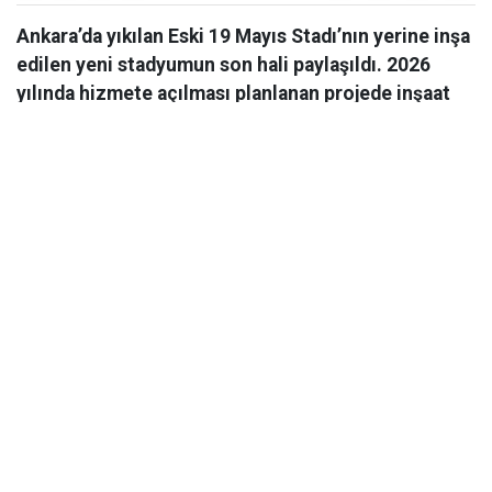
Ankara’da yıkılan Eski 19 Mayıs Stadı’nın yerine inşa
edilen yeni stadyumun son hali paylaşıldı. 2026
yılında hizmete açılması planlanan projede inşaat
çalışmaları hızla devam ediyor.
Ankara’da yıkılan Eski 19 Mayıs Stadı’nın yerine inşa
edilen yeni stadyumun son hali paylaşıldı. 2026 yılında
hizmete açılması planlanan projede inşaat çalışmaları
hızla devam ediyor. Ankara Valisi Vasip Şahin eski 19
Mayıs Stadı’nın yerine yapımı süren yeni stadyum
inşaatında incelemelerde bulundu.