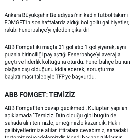
Ankara Büyükşehir Belediyesi’nin kadın futbol takımı
FOMGET’in son haftalarda aldığı bol gollü galibiyetler,
rakibi Fenerbahçe’yi çileden çıkardı!
ABB Fomget iki maçta 31 gol atıp 1 gol yiyerek, aynı
puanla birinciliği paylaştığı Fenerbahçe’yi averajla
geçti ve liderlik koltuğuna oturdu. Fenerbahçe bunun
olağan dışı olduğunu iddia ederek, soruşturma
başlatılması talebiyle TFF’ye başvurdu.
ABB FOMGET: TEMİZİZ
ABB Fomget’ten cevap gecikmedi. Kulüpten yapılan
açıklamada "Temiziz. Dün olduğu gibi bugün de
sahada alın terimizle, emeğimizle kazandık. Haklı
galibiyetlerimize atılan iftiralara cevabımız, sahadaki
tertemiz mücadelemizdir. Kendi başarısızlıklarının