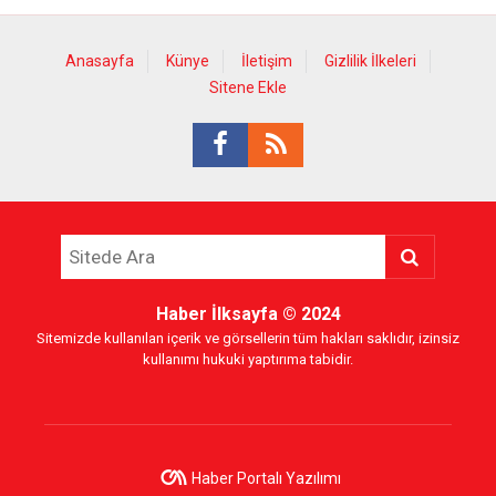
Anasayfa
Künye
İletişim
Gizlilik İlkeleri
Sitene Ekle
Haber İlksayfa
© 2024
Sitemizde kullanılan içerik ve görsellerin tüm hakları saklıdır, izinsiz
kullanımı hukuki yaptırıma tabidir.
Haber Portalı Yazılımı