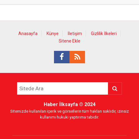
Anasayfa
Künye
İletişim
Gizlilik İlkeleri
Sitene Ekle
Haber İlksayfa
© 2024
Sitemizde kullanılan içerik ve görsellerin tüm hakları saklıdır, izinsiz
kullanımı hukuki yaptırıma tabidir.