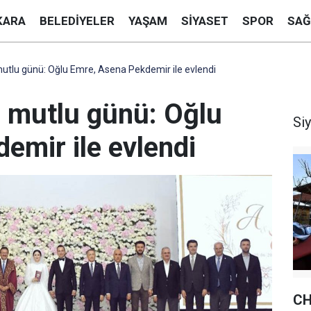
KARA
BELEDIYELER
YAŞAM
SIYASET
SPOR
SAĞ
mutlu günü: Oğlu Emre, Asena Pekdemir ile evlendi
n mutlu günü: Oğlu
Si
emir ile evlendi
CH