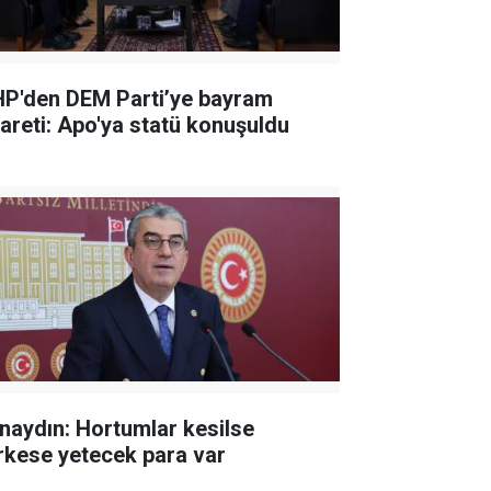
P'den DEM Parti’ye bayram
yareti: Apo'ya statü konuşuldu
naydın: Hortumlar kesilse
rkese yetecek para var