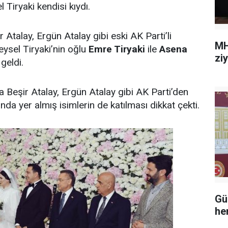
l Tiryaki kendisi kıydı.
r Atalay, Ergün Atalay gibi eski AK Parti’li
MH
ysel Tiryaki’nin oğlu
Emre Tiryaki
ile
Asena
zi
geldi.
ra Beşir Atalay, Ergün Atalay gibi AK Parti’den
ında yer almış isimlerin de katılması dikkat çekti.
Gü
he