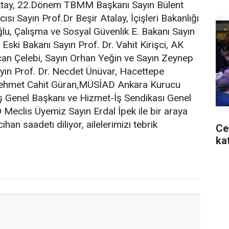
 Oktay, 22.Dönem TBMM Başkanı Sayın Bülent
ı Sayın Prof.Dr Beşir Atalay, İçişleri Bakanlığı
lu, Çalışma ve Sosyal Güvenlik E. Bakanı Sayın
Eski Bakanı Sayın Prof. Dr. Vahit Kirişci, AK
rtçan Çelebi, Sayın Orhan Yeğin ve Sayın Zeynep
ayın Prof. Dr. Necdet Ünüvar, Hacettepe
 Mehmet Cahit Güran,MÜSİAD Ankara Kurucu
ş Genel Başkanı ve Hizmet-İş Sendikası Genel
eclis Üyemiz Sayın Erdal İpek ile bir araya
han saadeti diliyor, ailelerimizi tebrik
Ce
kat