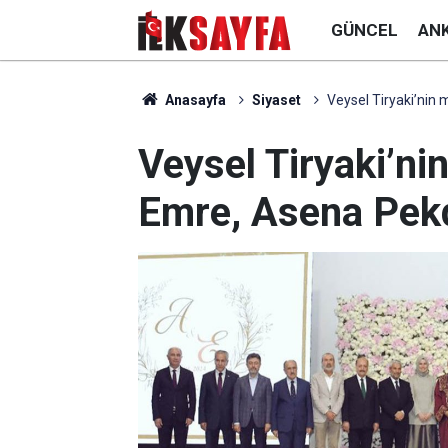
GÜNCEL
AN
Anasayfa
Siyaset
Veysel Tiryaki’nin 
Veysel Tiryaki’ni
Emre, Asena Pekd