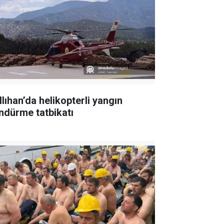
llıhan’da helikopterli yangın
ndürme tatbikatı