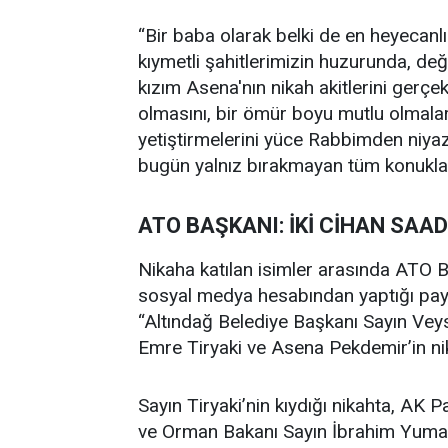
“Bir baba olarak belki de en heyecanl
kıymetli şahitlerimizin huzurunda, değe
kızım Asena'nın nikah akitlerini gerçekl
olmasını, bir ömür boyu mutlu olmaların
yetiştirmelerini yüce Rabbimden niyaz 
bugün yalnız bırakmayan tüm konukla
ATO BAŞKANI: İKİ CİHAN SAA
Nikaha katılan isimler arasında ATO 
sosyal medya hesabından yaptığı payl
“Altındağ Belediye Başkanı Sayın Veyse
Emre Tiryaki ve Asena Pekdemir’in nikah
Sayın Tiryaki’nin kıydığı nikahta, AK 
ve Orman Bakanı Sayın İbrahim Yuma