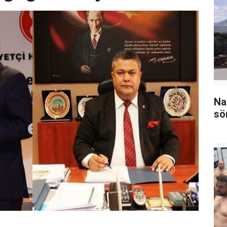
Na
sö