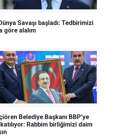
 Dünya Savaşı başladı: Tedbirimizi
a göre alalım
çiören Belediye Başkanı BBP’ye
 katılıyor: Rabbim birliğimizi daim
sın