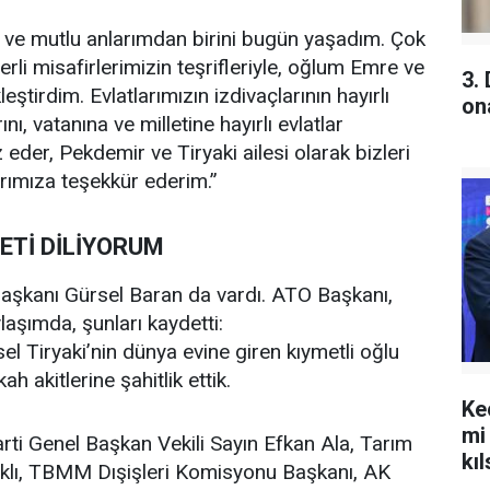
ı ve mutlu anlarımdan birini bugün yaşadım. Çok
rli misafirlerimizin teşrifleriyle, oğlum Emre ve
3.
eştirdim. Evlatlarımızın izdivaçlarının hayırlı
on
ı, vatanına ve milletine hayırlı evlatlar
eder, Pekdemir ve Tiryaki ailesi olarak bizleri
rımıza teşekkür ederim.”
DETİ DİLİYORUM
Başkanı Gürsel Baran da vardı. ATO Başkanı,
aşımda, şunları kaydetti:
l Tiryaki’nin dünya evine giren kıymetli oğlu
 akitlerine şahitlik ettik.
Ke
mi
Parti Genel Başkan Vekili Sayın Efkan Ala, Tarım
kıl
klı, TBMM Dışişleri Komisyonu Başkanı, AK