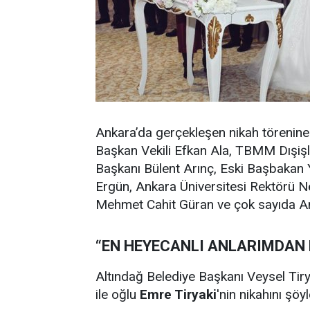
Ankara’da gerçekleşen nikah törenine
Başkan Vekili Efkan Ala, TBMM Dışişl
Başkanı Bülent Arınç, Eski Başbakan Y
Ergün, Ankara Üniversitesi Rektörü N
Mehmet Cahit Güran ve çok sayıda Ankar
“EN HEYECANLI ANLARIMDAN B
Altındağ Belediye Başkanı Veysel Ti
ile oğlu
Emre Tiryaki
'nin nikahını şöy