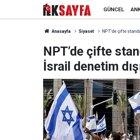
GÜNCEL
AN
Anasayfa
Siyaset
NPT’de çifte standa
NPT’de çifte stan
İsrail denetim dı