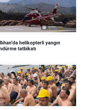
llıhan’da helikopterli yangın
ndürme tatbikatı