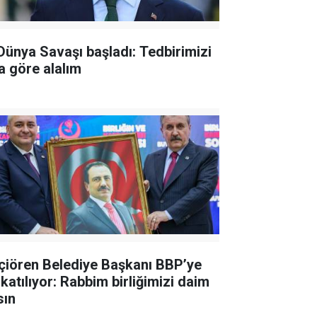
 Dünya Savaşı başladı: Tedbirimizi
a göre alalım
çiören Belediye Başkanı BBP’ye
 katılıyor: Rabbim birliğimizi daim
sın