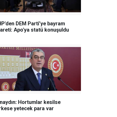
P'den DEM Parti’ye bayram
yareti: Apo'ya statü konuşuldu
naydın: Hortumlar kesilse
rkese yetecek para var