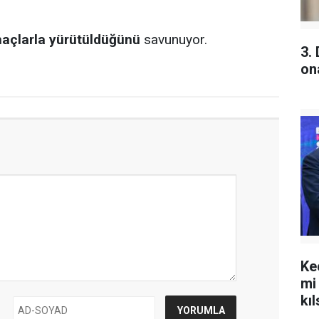
maçlarla yürütüldüğünü
savunuyor.
3.
on
Ke
mi
kıl