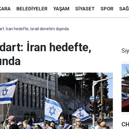
KARA
BELEDIYELER
YAŞAM
SIYASET
SPOR
SAĞ
rt: İran hedefte, İsrail denetim dışında
dart: İran hedefte,
Si
şında
CH