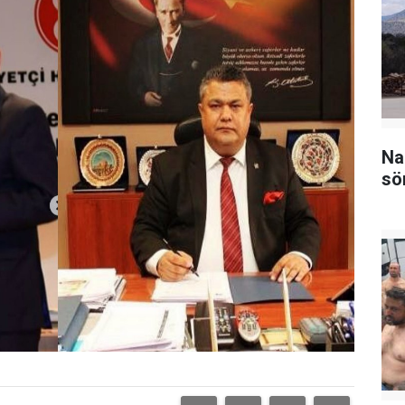
Na
sö