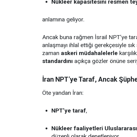
Nükleer kapasitesini resmen teyi
anlamına geliyor.
Ancak buna rağmen İsrail NPT’ye taraf
anlaşmayı ihlal ettiği gerekçesiyle sı
zaman
askeri müdahalelerle
karşılı
standardını
açıkça gözler önüne seri
İran NPT’ye Taraf, Ancak Şüphe
Öte yandan İran:
NPT’ye taraf
,
Nükleer faaliyetleri Uluslararas
düzenli olarak denetleniyor,