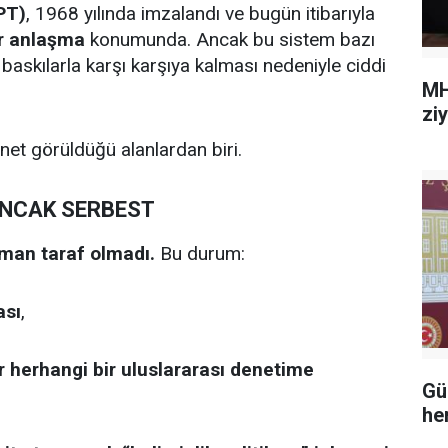
PT)
, 1968 yılında imzalandı ve bugün itibarıyla
ir anlaşma
konumunda. Ancak bu sistem bazı
n baskılarla karşı karşıya kalması nedeniyle ciddi
MH
zi
n net görüldüğü alanlardan biri.
 ANCAK SERBEST
aman taraf olmadı.
Bu durum:
ası
,
r herhangi bir uluslararası denetime
Gü
he