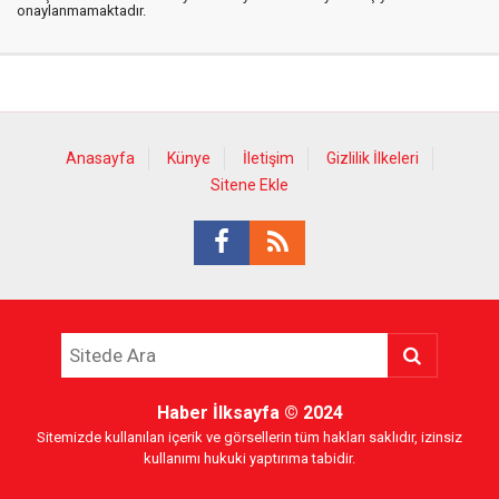
onaylanmamaktadır.
Anasayfa
Künye
İletişim
Gizlilik İlkeleri
Sitene Ekle
Haber İlksayfa
© 2024
Sitemizde kullanılan içerik ve görsellerin tüm hakları saklıdır, izinsiz
kullanımı hukuki yaptırıma tabidir.