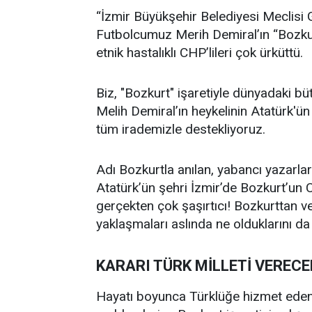
“İzmir Büyükşehir Belediyesi Meclisi G
Futbolcumuz Merih Demiral’ın “Bozkurt” 
etnik hastalıklı CHP’lileri çok ürküttü.
Biz, "Bozkurt" işaretiyle dünyadaki b
Melih Demiral’ın heykelinin Atatürk'ü
tüm irademizle destekliyoruz.
Adı Bozkurtla anılan, yabancı yazarlar
Atatürk’ün şehri İzmir’de Bozkurt’un 
gerçekten çok şaşırtıcı! Bozkurttan 
yaklaşmaları aslında ne olduklarını d
KARARI TÜRK MİLLETİ VERECE
Hayatı boyunca Türklüğe hizmet eden, 