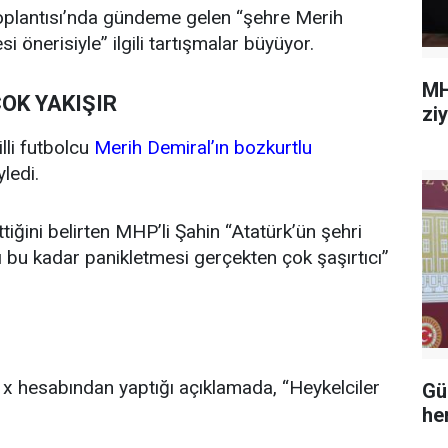
oplantısı’nda gündeme gelen “şehre Merih
i önerisiyle” ilgili tartışmalar büyüyor.
MH
ÇOK YAKIŞIR
zi
lli futbolcu
Merih Demiral’ın bozkurtlu
ledi.
ttiğini belirten MHP’li Şahin “Atatürk’ün şehri
ı bu kadar panikletmesi gerçekten çok şaşırtıcı”
, x hesabından yaptığı açıklamada, “Heykelciler
Gü
he