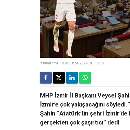
Yayınlanma:
13 Ağustos 2024 Salı 13:13
MHP İzmir İl Başkanı Veysel Şahi
İzmir’e çok yakışacağını söyledi. T
Şahin “Atatürk’ün şehri İzmir’de 
gerçekten çok şaşırtıcı” dedi.