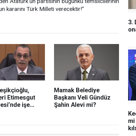
en Atatürk’ün partisinin bugünkü temsilcilerinin
kararını Türk Milleti verecektir!”
3.
on
eşikçioğlu,
Mamak Belediye
eri Etimesgut
Başkanı Veli Gündüz
esi’nde işe
Şahin Alevi mi?
Ke
mi
kıl