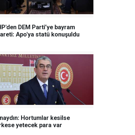
P'den DEM Parti’ye bayram
yareti: Apo'ya statü konuşuldu
naydın: Hortumlar kesilse
rkese yetecek para var