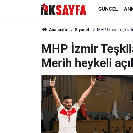
GÜNCEL
AN
Anasayfa
Siyaset
MHP İzmir Teşkilatı
MHP İzmir Teşkil
Merih heykeli aç