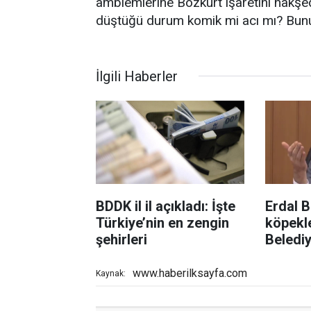
amblemlerine Bozkurt işaretini nakşed
düştüğü durum komik mi acı mı? Bunun 
İlgili Haberler
BDDK il il açıkladı: İşte
Erdal B
Türkiye’nin en zengin
köpekl
şehirleri
Belediy
alacak
www.haberilksayfa.com
Kaynak: