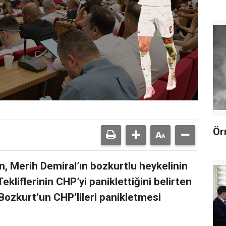
Ör
n, Merih Demiral’ın bozkurtlu heykelinin
ekliflerinin CHP’yi paniklettiğini belirten
Bozkurt’un CHP’lileri panikletmesi