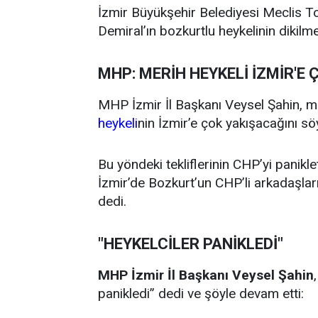
İzmir Büyükşehir Belediyesi Meclis T
Demiral’ın bozkurtlu heykelinin dikilmes
MHP: MERİH HEYKELİ İZMİR'E 
MHP İzmir İl Başkanı Veysel Şahin, mi
heykeli
nin İzmir’e çok yakışacağını söy
Bu yöndeki tekliflerinin CHP’yi panikle
İzmir’de Bozkurt’un CHP’li arkadaşlar
dedi.
"HEYKELCİLER PANİKLEDİ"
MHP İzmir İl Başkanı Veysel Şahin
panikledi” dedi ve şöyle devam etti: