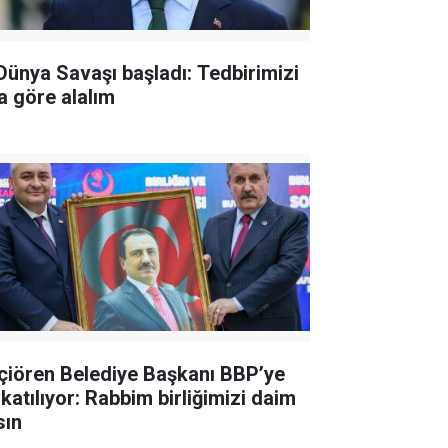
 Dünya Savaşı başladı: Tedbirimizi
a göre alalım
çiören Belediye Başkanı BBP’ye
 katılıyor: Rabbim birliğimizi daim
sın