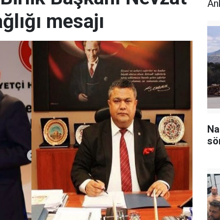
An
ğlığı mesajı
Na
sö