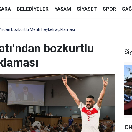
KARA
BELEDIYELER
YAŞAM
SIYASET
SPOR
SAĞ
’ndan bozkurtlu Merih heykeli açıklaması
atı’ndan bozkurtlu
Si
ıklaması
CH