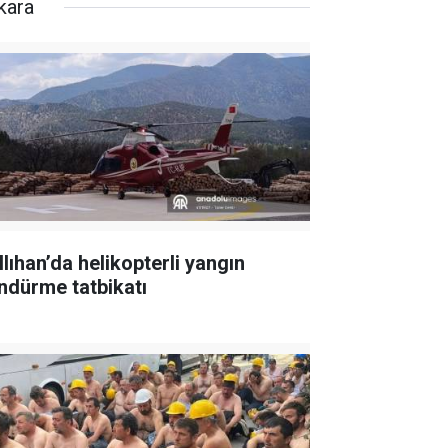
kara
llıhan’da helikopterli yangın
ndürme tatbikatı