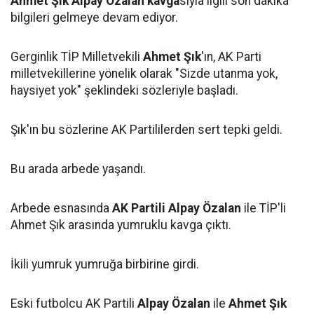
Ahmet Şık Alpay Özalan kavga
sıyla ilgili son dakika
bilgileri gelmeye devam ediyor.
Gerginlik TİP Milletvekili
Ahmet Şık
'ın, AK Parti
milletvekillerine yönelik olarak "Sizde utanma yok,
haysiyet yok" şeklindeki sözleriyle başladı.
Şık'ın bu sözlerine AK Partililerden sert tepki geldi.
Bu arada arbede yaşandı.
Arbede esnasında
AK Partili Alpay Özalan
ile TİP'li
Ahmet Şık arasında yumruklu kavga çıktı.
İkili yumruk yumruğa birbirine girdi.
Eski futbolcu AK Partili
Alpay Özalan
ile
Ahmet Şık