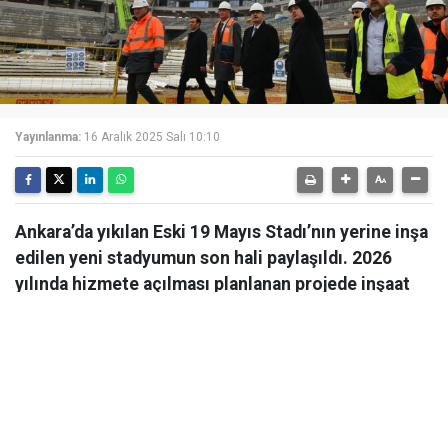
Yayınlanma:
16 Aralık 2025 Salı 10:10
Ankara’da yıkılan Eski 19 Mayıs Stadı’nın yerine inşa
edilen yeni stadyumun son hali paylaşıldı. 2026
yılında hizmete açılması planlanan projede inşaat
çalışmaları hızla devam ediyor.
Ankara’da yıkılan Eski 19 Mayıs Stadı’nın yerine inşa
edilen yeni stadyumun son hali paylaşıldı. 2026 yılında
hizmete açılması planlanan projede inşaat çalışmaları
hızla devam ediyor. Ankara Valisi Vasip Şahin eski 19