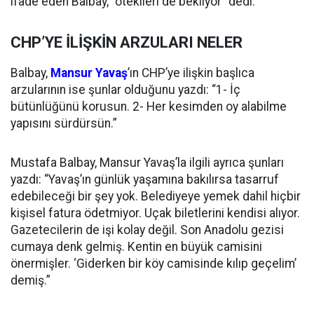
ifade eden Balbay, “ötekileri de bekliyor” dedi.
CHP’YE İLİŞKİN ARZULARI NELER
Balbay,
Mansur Yavaş
’ın CHP’ye ilişkin başlıca
arzularının ise şunlar olduğunu yazdı: “1- İç
bütünlüğünü korusun. 2- Her kesimden oy alabilme
yapısını sürdürsün.”
Mustafa Balbay, Mansur Yavaş’la ilgili ayrıca şunları
yazdı: “Yavaş’ın günlük yaşamına bakılırsa tasarruf
edebileceği bir şey yok. Belediyeye yemek dahil hiçbir
kişisel fatura ödetmiyor. Uçak biletlerini kendisi alıyor.
Gazetecilerin de işi kolay değil. Son Anadolu gezisi
cumaya denk gelmiş. Kentin en büyük camisini
önermişler. ‘Giderken bir köy camisinde kılıp geçelim’
demiş.”