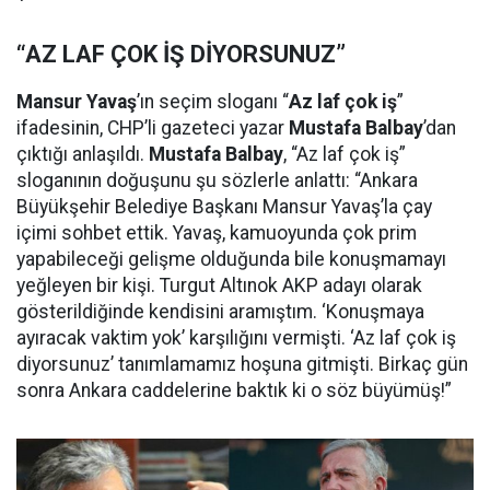
“AZ LAF ÇOK İŞ DİYORSUNUZ”
Mansur Yavaş
’ın seçim sloganı “
Az laf çok iş
”
ifadesinin, CHP’li gazeteci yazar
Mustafa Balbay
’dan
çıktığı anlaşıldı.
Mustafa Balbay
, “Az laf çok iş”
sloganının doğuşunu şu sözlerle anlattı: “Ankara
Büyükşehir Belediye Başkanı Mansur Yavaş’la çay
içimi sohbet ettik. Yavaş, kamuoyunda çok prim
yapabileceği gelişme olduğunda bile konuşmamayı
yeğleyen bir kişi. Turgut Altınok AKP adayı olarak
gösterildiğinde kendisini aramıştım. ‘Konuşmaya
ayıracak vaktim yok’ karşılığını vermişti. ‘Az laf çok iş
diyorsunuz’ tanımlamamız hoşuna gitmişti. Birkaç gün
sonra Ankara caddelerine baktık ki o söz büyümüş!”