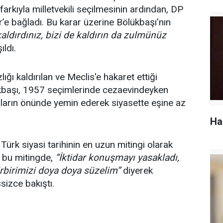
farkıyla milletvekili seçilmesinin ardından, DP
ir’e bağladı. Bu karar üzerine Bölükbaşı’nın
kaldırdınız, bizi de kaldırın da zulmünüz
ıldı.
ğı kaldırılan ve Meclis'e hakaret ettiği
kbaşı, 1957 seçimlerinde cezaevindeyken
mların önünde yemin ederek siyasette eşine az
Ha
ürk siyasi tarihinin en uzun mitingi olarak
ği bu mitingde,
“İktidar konuşmayı yasakladı,
birimizi doya doya süzelim”
diyerek
sizce bakıştı.