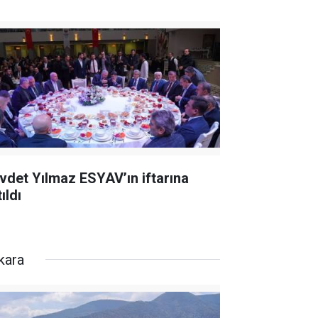
vdet Yılmaz ESYAV’ın iftarına
ıldı
kara