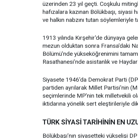
üzerinden 23 yıl geçti. Coşkulu mitingle
hafızalara kazınan Bölükbaşı, siyasi h
ve halkın nabzını tutan söylemleriyle t
1913 yılında Kırşehir'de dünyaya gel
mezun olduktan sonra Fransa’daki Na
Bölümü'nde yükseköğrenimini tamamla
Rasathanesi’nde asistanlık ve Haydar
Siyasete 1946’da Demokrat Parti (DP)
partiden ayrılarak Millet Partisi'nin (
seçimlerinde MP'nin tek milletvekili 
iktidarına yönelik sert eleştirileriyle di
TÜRK SİYASİ TARİHİNİN EN UZ
Bölükbaşı’nın siyasetteki yükselişi 