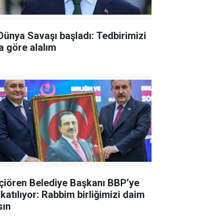
 Dünya Savaşı başladı: Tedbirimizi
a göre alalım
çiören Belediye Başkanı BBP’ye
 katılıyor: Rabbim birliğimizi daim
sın