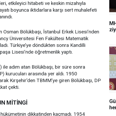
ri, etkileyici hitabeti ve keskin mizahıyla
ayatı boyunca iktidarlara karşı sert muhalefeti
anındı.
MH
zi
en Osman Bölükbaşı, İstanbul Erkek Lisesi’nden
ncy Üniversitesi Fen Fakültesi Matematik
dı. Türkiye’ye döndükten sonra Kandilli
paşa Lisesi’nde öğretmenlik yaptı.
 ile adım atan Bölükbaşı, bir süre sonra
MP) kurucuları arasında yer aldı. 1950
olarak Kırşehir’den TBMM’ye giren Bölükbaşı, DP
kkat çekti.
Gü
UN MİTİNGİ
he
DP hükümetinin dikkatinden kaçmadı. 1954