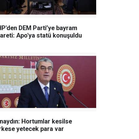
P'den DEM Parti’ye bayram
yareti: Apo'ya statü konuşuldu
naydın: Hortumlar kesilse
rkese yetecek para var