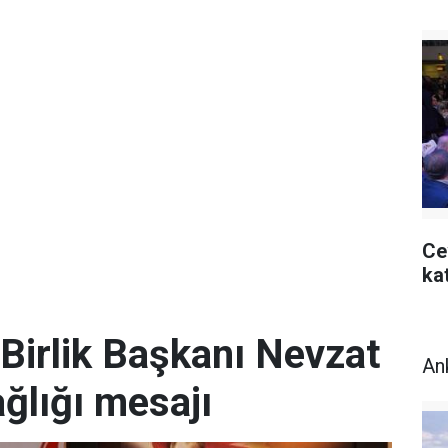
Ce
kat
Birlik Başkanı Nevzat
An
ğlığı mesajı