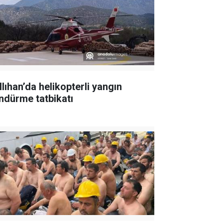
llıhan’da helikopterli yangın
ndürme tatbikatı