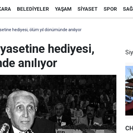
KARA
BELEDIYELER
YAŞAM
SIYASET
SPOR
SAĞ
yasetine hediyesi, ölüm yıl dönümünde anılıyor
iyasetine hediyesi,
Si
de anılıyor
CH