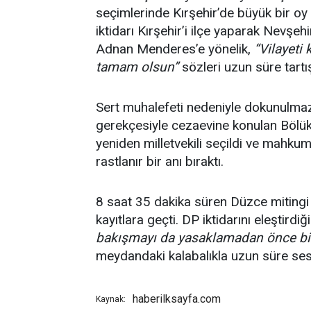
seçimlerinde Kırşehir’de büyük bir oy 
iktidarı Kırşehir’i ilçe yaparak Nevşeh
Adnan Menderes’e yönelik,
“Vilayeti 
tamam olsun”
sözleri uzun süre tartış
Sert muhalefeti nedeniyle dokunulmazlı
gerekçesiyle cezaevine konulan Bölü
yeniden milletvekili seçildi ve mahku
rastlanır bir anı bıraktı.
8 saat 35 dakika süren Düzce mitingi T
kayıtlara geçti. DP iktidarını eleştirdi
bakışmayı da yasaklamadan önce bir
meydandaki kalabalıkla uzun süre ses
haberilksayfa.com
Kaynak: