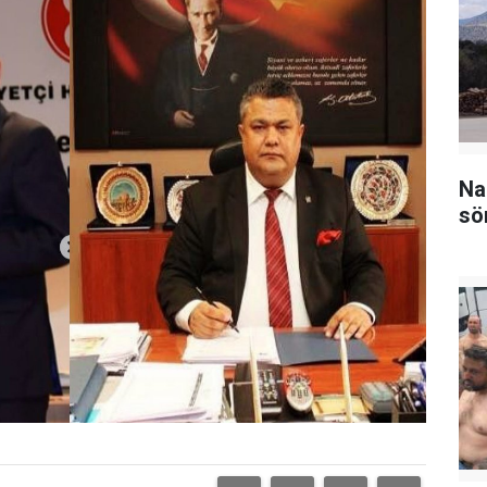
Na
sö