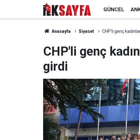
GÜNCEL
AN
Anasayfa
Siyaset
CHP'li genç kadınla
CHP'li genç kadı
girdi