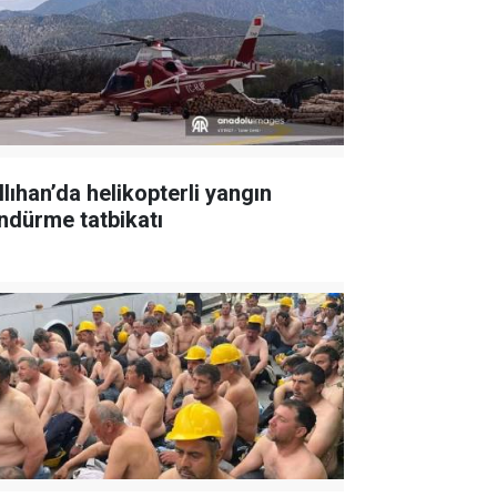
llıhan’da helikopterli yangın
ndürme tatbikatı