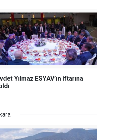
vdet Yılmaz ESYAV’ın iftarına
ıldı
kara