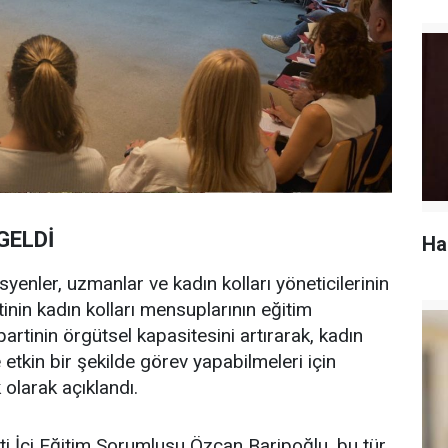
GELDİ
Ha
enler, uzmanlar ve kadın kolları yöneticilerinin
tinin kadın kolları mensuplarının eğitim
 partinin örgütsel kapasitesini artırarak, kadın
 etkin bir şekilde görev yapabilmeleri için
 olarak açıklandı.
ti İçi Eğitim Sorumlusu Özcan Baripoğlu, bu tür