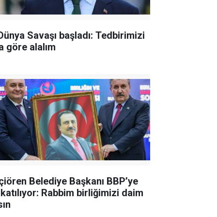
 Dünya Savaşı başladı: Tedbirimizi
a göre alalım
çiören Belediye Başkanı BBP’ye
 katılıyor: Rabbim birliğimizi daim
sın