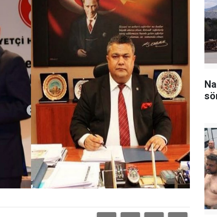
Na
sö