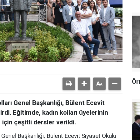
Ör
ları Genel Başkanlığı, Bülent Ecevit
di. Eğitimde, kadın kolları üyelerinin
çin çeşitli dersler verildi.
Genel Başkanlığı, Bülent Ecevit Siyaset Okulu