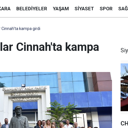
KARA
BELEDIYELER
YAŞAM
SIYASET
SPOR
SAĞ
r Cinnah'ta kampa girdi
nlar Cinnah'ta kampa
Si
CH