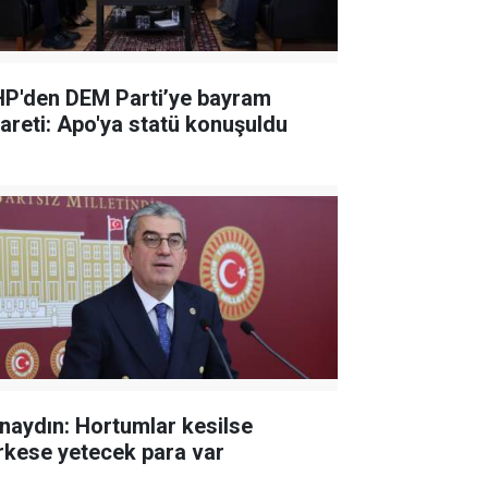
P'den DEM Parti’ye bayram
yareti: Apo'ya statü konuşuldu
naydın: Hortumlar kesilse
rkese yetecek para var