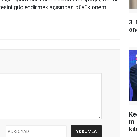
itesini güçlendirmek açısından büyük önem
3.
on
Ke
mi
kıl