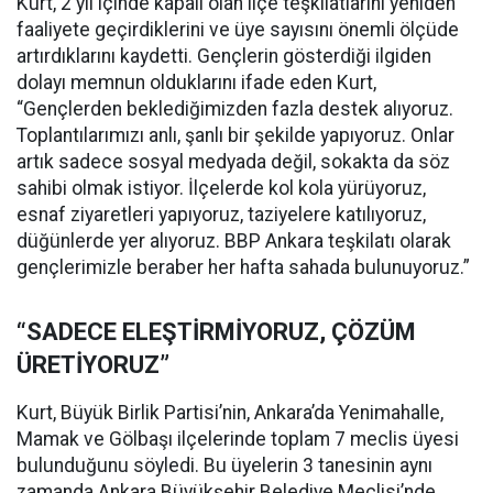
Kurt, 2 yıl içinde kapalı olan ilçe teşkilatlarını yeniden
faaliyete geçirdiklerini ve üye sayısını önemli ölçüde
artırdıklarını kaydetti. Gençlerin gösterdiği ilgiden
dolayı memnun olduklarını ifade eden Kurt,
“Gençlerden beklediğimizden fazla destek alıyoruz.
Toplantılarımızı anlı, şanlı bir şekilde yapıyoruz. Onlar
artık sadece sosyal medyada değil, sokakta da söz
sahibi olmak istiyor. İlçelerde kol kola yürüyoruz,
esnaf ziyaretleri yapıyoruz, taziyelere katılıyoruz,
düğünlerde yer alıyoruz. BBP Ankara teşkilatı olarak
gençlerimizle beraber her hafta sahada bulunuyoruz.”
“SADECE ELEŞTİRMİYORUZ, ÇÖZÜM
ÜRETİYORUZ”
Kurt, Büyük Birlik Partisi’nin, Ankara’da Yenimahalle,
Mamak ve Gölbaşı ilçelerinde toplam 7 meclis üyesi
bulunduğunu söyledi. Bu üyelerin 3 tanesinin aynı
zamanda Ankara Büyükşehir Belediye Meclisi’nde