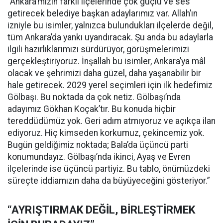
“Ankara’mızın farklı ilçelerinde çok güçlü ve ses
getirecek belediye başkan adaylarımız var. Allah’ın
izniyle bu isimler, yalnızca bulundukları ilçelerde değil,
tüm Ankara’da yankı uyandıracak. Şu anda bu adaylarla
ilgili hazırlıklarımızı sürdürüyor, görüşmelerimizi
gerçekleştiriyoruz. İnşallah bu isimler, Ankara’ya mâl
olacak ve şehrimizi daha güzel, daha yaşanabilir bir
hale getirecek. 2029 yerel seçimleri için ilk hedefimiz
Gölbaşı. Bu noktada da çok netiz. Gölbaşı’nda
adayımız Gökhan Koçak’tır. Bu konuda hiçbir
tereddüdümüz yok. Geri adım atmıyoruz ve açıkça ilan
ediyoruz. Hiç kimseden korkumuz, çekincemiz yok.
Bugün geldiğimiz noktada; Bala’da üçüncü parti
konumundayız. Gölbaşı’nda ikinci, Ayaş ve Evren
ilçelerinde ise üçüncü partiyiz. Bu tablo, önümüzdeki
süreçte iddiamızın daha da büyüyeceğini gösteriyor.”
“AYRIŞTIRMAK DEĞİL, BİRLEŞTİRMEK