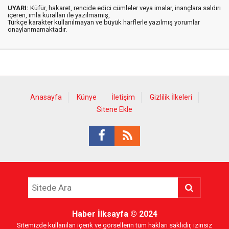
UYARI:
Küfür, hakaret, rencide edici cümleler veya imalar, inançlara saldırı
içeren, imla kuralları ile yazılmamış,
Türkçe karakter kullanılmayan ve büyük harflerle yazılmış yorumlar
onaylanmamaktadır.
Anasayfa
Künye
İletişim
Gizlilik İlkeleri
Sitene Ekle
Haber İlksayfa
© 2024
Sitemizde kullanılan içerik ve görsellerin tüm hakları saklıdır, izinsiz