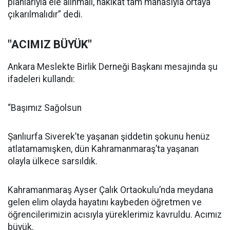
planlarıyla ele alınmalı, hakikat tam manasıyla ortaya
çıkarılmalıdır” dedi.
"ACIMIZ BÜYÜK"
Ankara Meslekte Birlik Derneği Başkanı mesajında şu
ifadeleri kullandı:
“Başımız Sağolsun
Şanlıurfa Siverek’te yaşanan şiddetin şokunu henüz
atlatamamışken, dün Kahramanmaraş’ta yaşanan
olayla ülkece sarsıldık.
Kahramanmaraş Ayser Çalık Ortaokulu’nda meydana
gelen elim olayda hayatını kaybeden öğretmen ve
öğrencilerimizin acısıyla yüreklerimiz kavruldu. Acımız
büyük.